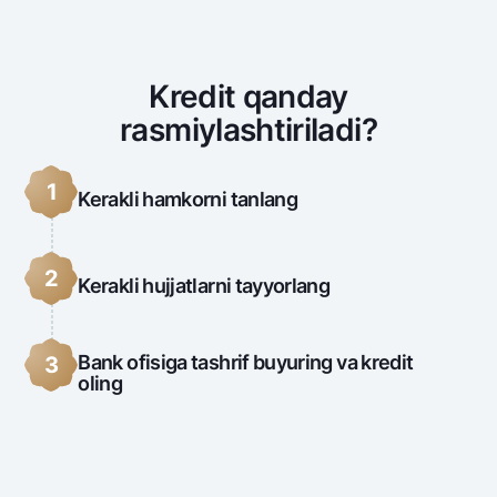
Kredit qanday
rasmiylashtiriladi?
1
Kerakli hamkorni tanlang
2
Kerakli hujjatlarni tayyorlang
Bank ofisiga tashrif buyuring va kredit
3
oling