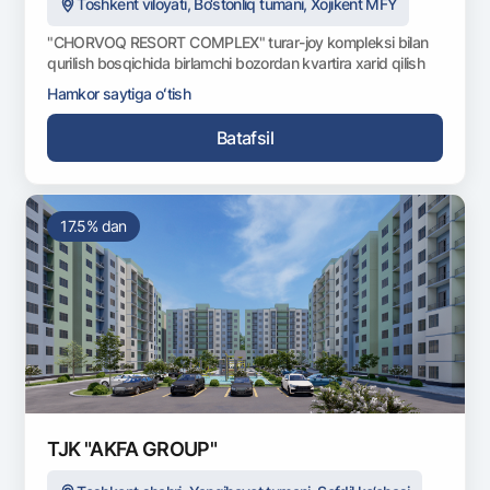
Toshkent viloyati, Bo‘stonliq tumani, Xojikent MFY
"CHORVOQ RESORT COMPLEX" turar-joy kompleksi bilan
qurilish bosqichida birlamchi bozordan kvartira xarid qilish
Hamkor saytiga oʻtish
Batafsil
17.5% dan
TJK "AKFA GROUP"