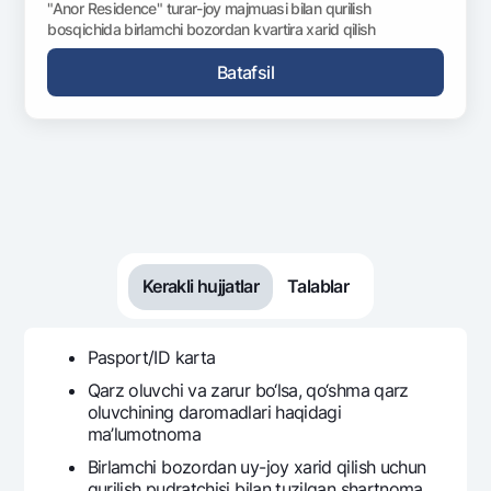
"Anor Residence" turar-joy majmuasi bilan qurilish
bosqichida birlamchi bozordan kvartira xarid qilish
Batafsil
Kerakli hujjatlar
Talablar
Pasport/ID karta
Qarz oluvchi va zarur bo‘lsa, qo‘shma qarz
oluvchining daromadlari haqidagi
ma’lumotnoma
Birlamchi bozordan uy-joy xarid qilish uchun
qurilish pudratchisi bilan tuzilgan shartnoma