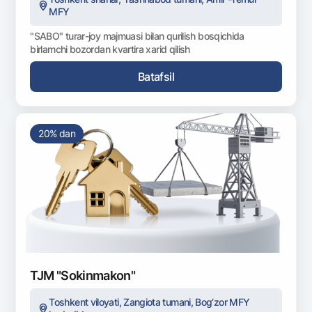
MFY
"SABO" turar-joy majmuasi bilan qurilish bosqichida
birlamchi bozordan kvartira xarid qilish
Batafsil
20% dan
TJM "Sokinmakon"
Toshkent viloyati, Zangiota tumani, Bog‘zor MFY