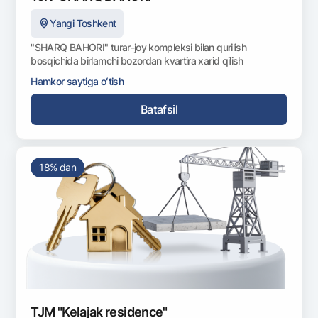
Yangi Toshkent
"SHARQ BAHORI" turar-joy kompleksi bilan qurilish
bosqichida birlamchi bozordan kvartira xarid qilish
Hamkor saytiga oʻtish
Batafsil
18% dan
TJM "Kelajak residence"