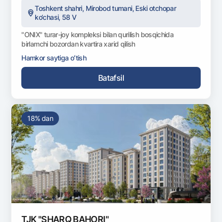
Toshkent shahri, Mirobod tumani, Eski otchopar
ko‘chasi, 58 V
"ONIX" turar-joy kompleksi bilan qurilish bosqichida
birlamchi bozordan kvartira xarid qilish
Hamkor saytiga oʻtish
Batafsil
18% dan
TJK "SHARQ BAHORI"