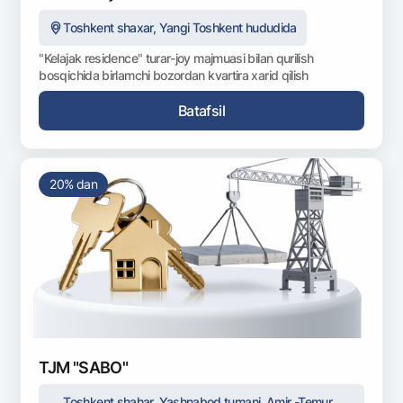
Toshkent shaxar, Yangi Toshkent hududida
"Kelajak residence" turar-joy majmuasi bilan qurilish
bosqichida birlamchi bozordan kvartira xarid qilish
Batafsil
20% dan
TJM "SABO"
Toshkent shahar, Yashnabod tumani, Amir -Temur