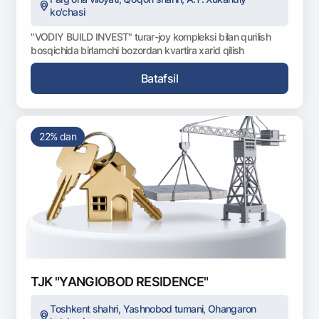
ko'chasi
"VODIY BUILD INVEST" turar-joy kompleksi bilan qurilish
bosqichida birlamchi bozordan kvartira xarid qilish
Batafsil
22% dan
TJK "YANGIOBOD RESIDENCE"
Toshkent shahri, Yashnobod tumani, Ohangaron