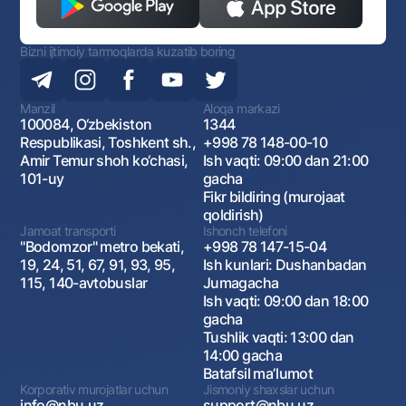
Bizni ijtimoiy tarmoqlarda kuzatib boring
Manzil
Aloqa markazi
100084, O‘zbekiston
1344
Respublikasi, Toshkent sh.,
+998 78 148-00-10
Amir Temur shoh ko‘chasi,
Ish vaqti: 09:00 dan 21:00
101-uy
gacha
Fikr bildiring (murojaat
qoldirish)
Jamoat transporti
Ishonch telefoni
"Bodomzor" metro bekati,
+998 78 147-15-04
19, 24, 51, 67, 91, 93, 95,
Ish kunlari: Dushanbadan
115, 140-avtobuslar
Jumagacha
Ish vaqti: 09:00 dan 18:00
gacha
Tushlik vaqti: 13:00 dan
14:00 gacha
Batafsil maʼlumot
Korporativ murojatlar uchun
Jismoniy shaxslar uchun
info@nbu.uz
support@nbu.uz