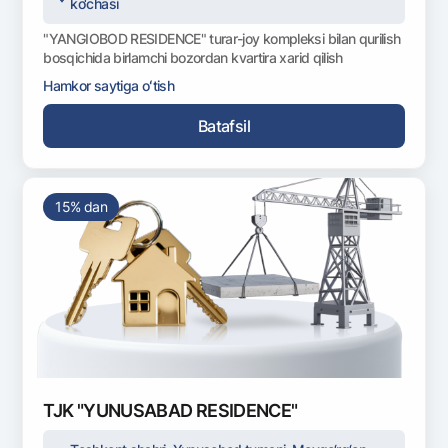
ko‘chasi
"YANGIOBOD RESIDENCE" turar-joy kompleksi bilan qurilish
bosqichida birlamchi bozordan kvartira xarid qilish
Hamkor saytiga oʻtish
Batafsil
15% dan
TJK "YUNUSABAD RESIDENCE"