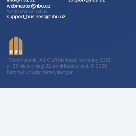
webmaster@nbu.uz
Yuridik shaxslar uchun
support_business@nbu.uz
"O'zmilliybank" AJ. OʻzR Markaziy bankning 2021-
yil 25-dekabrdagi 22-sonli litsenziyasi.
© 2026
Barcha huquqlar himoyalangan.