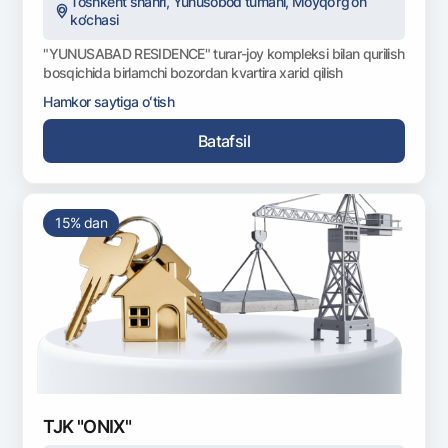
Toshkent shahri, Yunusobod tumani, Moyqo‘rg‘on
ko‘chasi
"YUNUSABAD RESIDENCE" turar-joy kompleksi bilan qurilish
bosqichida birlamchi bozordan kvartira xarid qilish
Hamkor saytiga oʻtish
Batafsil
15% dan
TJK "ONIX"