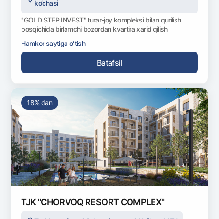
ko‘chasi
Ofis va bankomatlar
"GOLD STEP INVEST" turar-joy kompleksi bilan qurilish
Shaxsiy ma'lumotlarni qayta ishlashga rozilik berish
bosqichida birlamchi bozordan kvartira xarid qilish
Hamkor saytiga oʻtish
Bizni ijtimoiy tarmoqlarda kuzatib boring
Batafsil
Aloqa markazi
+998 78 148-00-10
1344
18% dan
TJK "CHORVOQ RESORT COMPLEX"