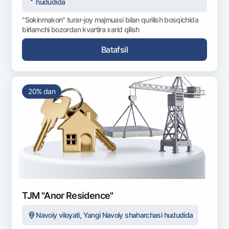
hududida
"Sokinmakon" turar-joy majmuasi bilan qurilish bosqichida
birlamchi bozordan kvartira xarid qilish
Batafsil
20% dan
TJM "Anor Residence"
Navoiy viloyati, Yangi Navoiy shaharchasi hududida