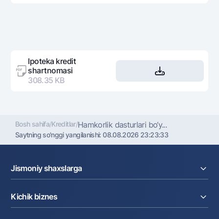
Ipoteka kredit
shartnomasi
308.35 KB
Bosh sahifa
/
Kreditlar
/
Hamkorlik dasturlari bo‘y...
Saytning so'nggi yangilanishi:
08.08.2026 23:23:33
Jismoniy shaxslarga
Kreditlar
Kichik biznes
Omonatlar
Kartalar