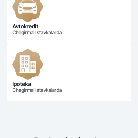
Ofis va bankomatlar
Shaxsiy ma'lumotlarni qayta ishlashga rozilik berish
Avtokredit
Bizni ijtimoiy tarmoqlarda kuzatib boring
Chegirmali stavkalarda
Aloqa markazi
+998 78 148-00-10
1344
Ipoteka
Chegirmali stavkalarda