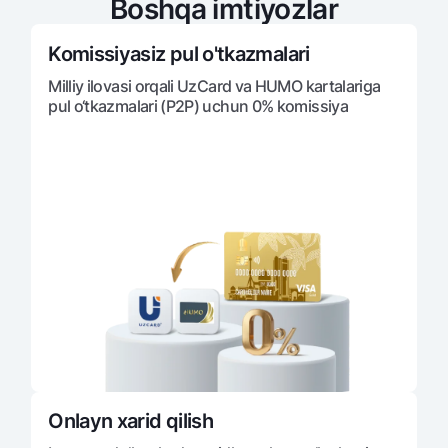
Boshqa imtiyozlar
Komissiyasiz pul o'tkazmalari
Milliy ilovasi orqali UzCard va HUMO kartalariga
pul o‘tkazmalari (P2P) uchun 0% komissiya
Onlayn xarid qilish