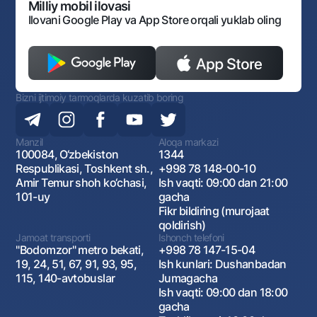
Monopoliyaga qarshi komplaens
Milliy mobil ilovasi
Ilovani Google Play va App Store orqali yuklab oling
Bizni ijtimoiy tarmoqlarda kuzatib boring
Manzil
Aloqa markazi
100084, O‘zbekiston
1344
Respublikasi, Toshkent sh.,
+998 78 148-00-10
Amir Temur shoh ko‘chasi,
Ish vaqti: 09:00 dan 21:00
101-uy
gacha
Fikr bildiring (murojaat
qoldirish)
Jamoat transporti
Ishonch telefoni
"Bodomzor" metro bekati,
+998 78 147-15-04
19, 24, 51, 67, 91, 93, 95,
Ish kunlari: Dushanbadan
115, 140-avtobuslar
Jumagacha
Ish vaqti: 09:00 dan 18:00
gacha