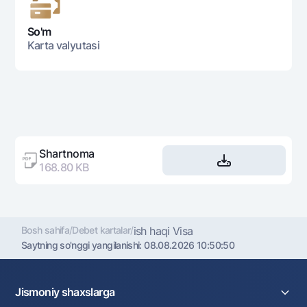
So'm
Karta valyutasi
Shartnoma
168.80 KB
Bosh sahifa
/
Debet kartalar
/
ish haqi Visa
Saytning so'nggi yangilanishi:
08.08.2026 10:50:50
Jismoniy shaxslarga