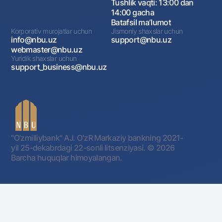
Tushlik vaqti: 13:00 dan
14:00 gacha
Batafsil maʼlumot
Korporativ murojatlar uchun
Jismoniy shaxslar uchun
info@nbu.uz
support@nbu.uz
webmaster@nbu.uz
Yuridik shaxslar uchun
support_business@nbu.uz
"O'zmilliybank" AJ. OʻzR Markaziy bankning 2021-
yil 25-dekabrdagi 22-sonli litsenziyasi.
© 2026
Barcha huquqlar himoyalangan.