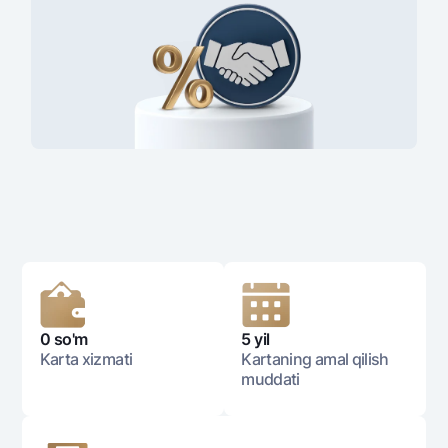
0 so'm
5 yil
Karta xizmati
Kartaning amal qilish
muddati