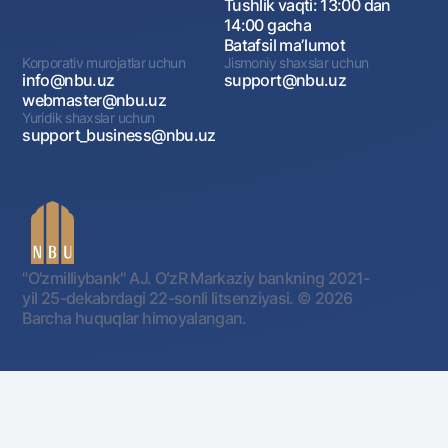
Tushlik vaqti: 13:00 dan
14:00 gacha
Batafsil maʼlumot
Korporativ murojatlar uchun
Jismoniy shaxslar uchun
info@nbu.uz
support@nbu.uz
webmaster@nbu.uz
Yuridik shaxslar uchun
support_business@nbu.uz
"O'zmilliybank" AJ. OʻzR Markaziy bankning 2021-
yil 25-dekabrdagi 22-sonli litsenziyasi.
© 2026
Barcha huquqlar himoyalangan.