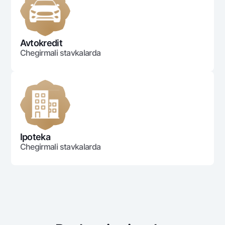
Ofis va bankomatlar
Shaxsiy ma'lumotlarni qayta ishlashga rozilik berish
Avtokredit
Bizni ijtimoiy tarmoqlarda kuzatib boring
Chegirmali stavkalarda
Aloqa markazi
+998 78 148-00-10
1344
Ipoteka
Chegirmali stavkalarda