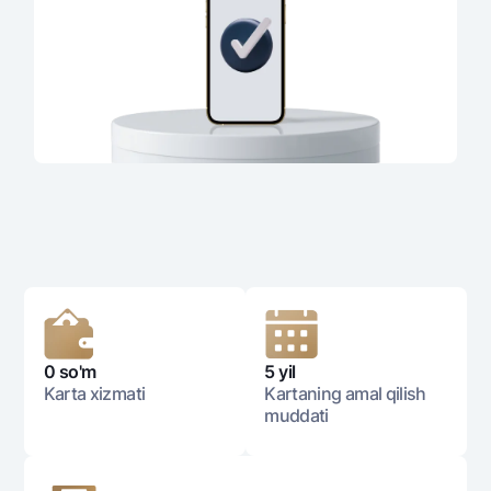
0 so'm
5 yil
Karta xizmati
Kartaning amal qilish
muddati