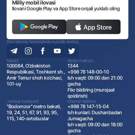
Monopoliyaga qarshi komplaens
Milliy mobil ilovasi
Ilovani Google Play va App Store orqali yuklab oling
Bizni ijtimoiy tarmoqlarda kuzatib boring
Manzil
Aloqa markazi
100084, O‘zbekiston
1344
Respublikasi, Toshkent sh.,
+998 78 148-00-10
Amir Temur shoh ko‘chasi,
Ish vaqti: 09:00 dan 21:00
101-uy
gacha
Fikr bildiring (murojaat
qoldirish)
Jamoat transporti
Ishonch telefoni
"Bodomzor" metro bekati,
+998 78 147-15-04
19, 24, 51, 67, 91, 93, 95,
Ish kunlari: Dushanbadan
115, 140-avtobuslar
Jumagacha
Ish vaqti: 09:00 dan 18:00
gacha