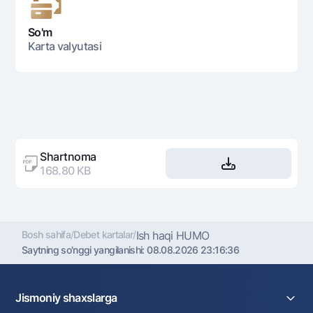
So'm
Karta valyutasi
Shartnoma
168.80 KB
Bosh sahifa
/
Debet kartalar
/
Ish haqi HUMO
Saytning so'nggi yangilanishi:
08.08.2026 23:16:36
Jismoniy shaxslarga