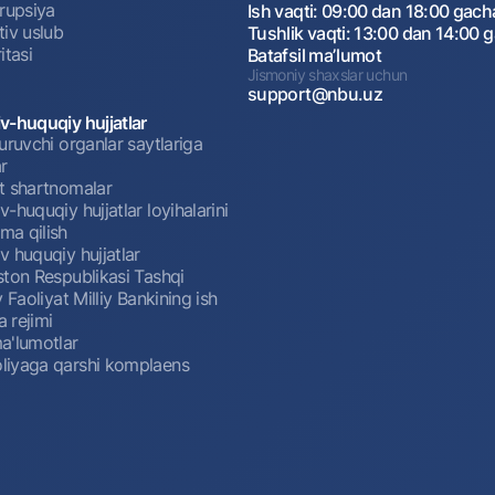
rrupsiya
Ish vaqti: 09:00 dan 18:00 gach
tiv uslub
Tushlik vaqti: 13:00 dan 14:00 
itasi
Batafsil maʼlumot
Jismoniy shaxslar uchun
support@nbu.uz
v-huquqiy hujjatlar
uruvchi organlar saytlariga
r
t shartnomalar
-huquqiy hujjatlar loyihalarini
a qilish
 huquqiy hujjatlar
ston Respublikasi Tashqi
y Faoliyat Milliy Bankining ish
a rejimi
a'lumotlar
iyaga qarshi komplaens