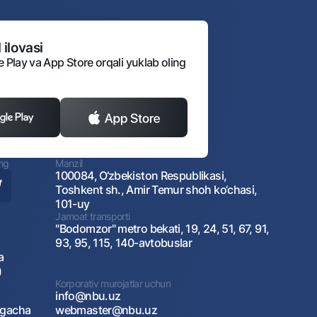
 ilovasi
varag‘i
e Play va App Store orqali yuklab oling
lovasi
ing
Manzil
100084, O‘zbekiston Respublikasi,
Toshkent sh., Amir Temur shoh ko‘chasi,
101-uy
Jamoat transporti
"Bodomzor" metro bekati, 19, 24, 51, 67, 91,
93, 95, 115, 140-avtobuslar
a
)
Korporativ murojatlar uchun
info@nbu.uz
agacha
webmaster@nbu.uz