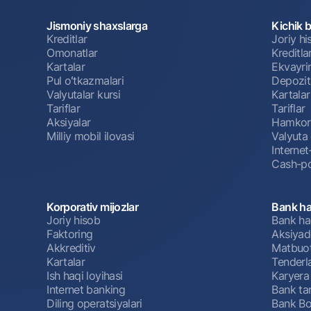
Jismoniy shaxslarga
Kichik 
Kreditlar
Joriy h
Omonatlar
Kreditla
Pul oʻtkazmalari
Kartalar
Ekvayri
Tariflar
Pul oʻtkazmalari
Depozit
Ko'p beriladigan savollar
Valyutalar kursi
Kartalar
Tariflar
Tariflar
Aksiyalar
Hamkorl
Milliy mobil ilovasi
Valyuta 
Sayt bo‘yicha qidiring
Interne
Cash-po
Korporativ mijozlar
Bank ha
Joriy hisob
Bank ha
Qidirish
Foydali havolalar
Faktoring
Aksiyado
Ko'p beriladigan savollar
Matbuot markazi
Ofis va bank
Akkreditiv
Matbuot
Kartalar
Tenderl
Ish haqi loyihasi
Karyera
Bizni ijtimoiy tarmoqlarda kuzatib boring
Internet banking
Bank tar
Diling operatsiyalari
Bank Bo