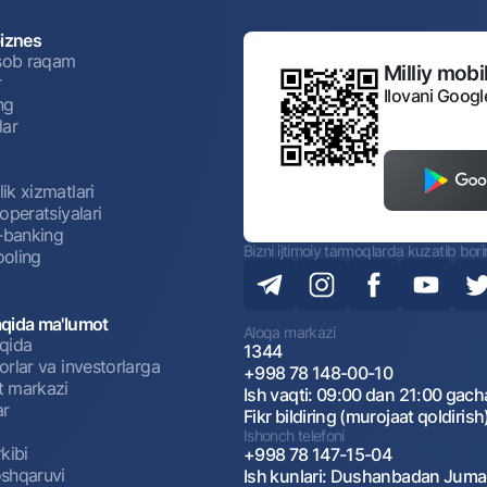
NBU’dan oltin quymalar
Garmin pay
biznes
isob raqam
Kumush omonat
Milliy mobil
r
Valyutalar kursi
Eskrou hisob
Ilovani Googl
ng
Aksiyalar
Milliy mobil i
lar
ik xizmatlari
operatsiyalari
t-banking
Bizni ijtimoiy tarmoqlarda kuzatib bor
oling
qida ma'lumot
Aloqa markazi
qida
1344
rlar va investorlarga
+998 78 148-00-10
omatlar
Shaxsiy ma'lumotlarni qayta ishlashga rozilik berish
 markazi
Ish vaqti: 09:00 dan 21:00 gach
ar
Fikr bildiring (murojaat qoldirish
Ishonch telefoni
Aloqa markazi
kibi
+998 78 147-15-04
+998 78 148-00-10
shqaruvi
Ish kunlari: Dushanbadan Jum
1344