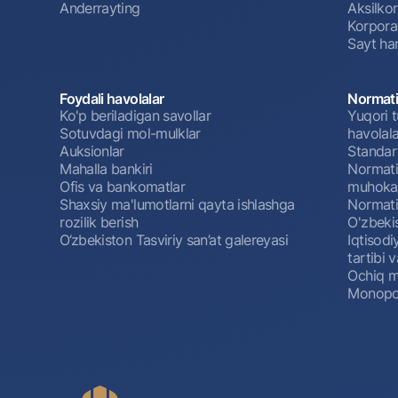
Anderrayting
Aksilko
Korpora
Sayt har
Foydali havolalar
Normati
Ko'p beriladigan savollar
Yuqori t
Sotuvdagi mol-mulklar
havolala
Auksionlar
Standar
Mahalla bankiri
Normativ
Ofis va bankomatlar
muhokam
Shaxsiy ma'lumotlarni qayta ishlashga
Normativ
rozilik berish
O'zbeki
O‘zbekiston Tasviriy san’at galereyasi
Iqtisodi
tartibi v
Ochiq m
Monopol