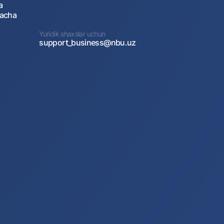
a
gacha
Yuridik shaxslar uchun
support_business@nbu.uz