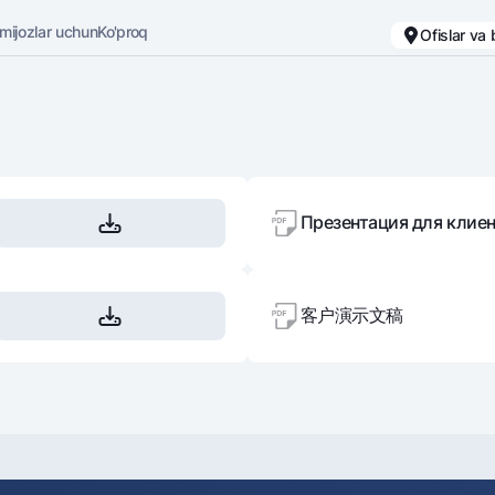
 mijozlar uchun
Ko'proq
Ofislar va
Karyera
Bank haqida
Kichik biznes uchun
Oddiy versiya
Oq-qora versiya
Презентация для клие
Omonatlar
Kartalar
Ovozni yoqish
Hamma uchun
Bepul
Jozibali
Premial
客户演示文稿
Vozmojno vse
Sayohatchiga
Talab qilib olinguncha
UzCard/HUMO
Yevro
Visa
Hamma uchun USD uchun
Visa FIFA
Talab qilib olinguncha USD
Mastercard
Oltin omonat
Ish haqi