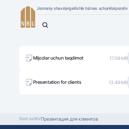
Jismoniy shaxslarga
Kichik biznes uchun
Korporativ
Onlayn-bank
O'zbek
Jismoniy shaxslarga (Milliy)
Oddiy versiya
Jismoniy shaxslarga
Biznes uchun (iBank)
Oq-qora versiya
Shaxsiy kabinet
Mijozlar uchun taqdimot
17.09 MB
Ovozni yoqish
Kreditlar
Ipoteka
Avtokredit
Presentation for clients
13.49 MB
Mikroqarz
Ta’lim krеditi
Overdraft
National Green
Bosh sahifa
/
Презентация для клиентов