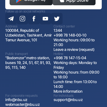
Follow us on social networks
Address
Contact center
100084, Republic of
1344
Uzbekistan, Tashkent, Amir
+998 78 148-00-10
Temur Avenue, 101
Working hours: 09:00 to
21:00
Leave a review (request)
Public transport
Hotline
"Bodomzor" metro station,
+998 78 147-15-04
buses 19, 24, 51, 67, 91, 93,
Working days: Monday to
95, 115, 140
Friday
Working hours: from 09:00
to 18:00
Lunch time: from 13:00 to
14:00
More information
For corporate requests
For individuals
info@nbu.uz
support@nbu.uz
webmaster@nbu.uz