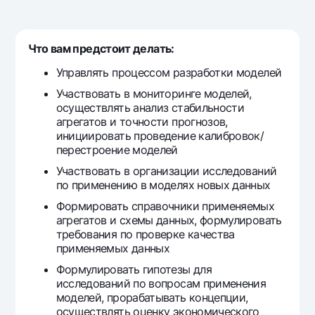
For travelers
National Green
Everything is possible
UzCard/HUMO
Escrow account
Demand USD
Visa
Что вам предстоит делать:
Dlya vseh USD
Tariffs
Visa FIFA
Управлять процессом разработки моделей
Gold deposit
Mastercard
Promotions
Участвовать в мониторинге моделей,
Gold Bullion by NBU
Salary
осуществлять анализ стабильности
Silver deposit
Mobile application Milliy
агрегатов и точности прогнозов,
Garmin pay
инициировать проведение калибровок/
перестроение моделей
FAQ
Участвовать в организации исследований
по применению в моделях новых данных
Ищите по сайту
Формировать справочники применяемых
агрегатов и схемы данных, формулировать
требования по проверке качества
применяемых данных
Search
Формулировать гипотезы для
Helpful links
исследований по вопросам применения
FAQ
моделей, прорабатывать концепции,
Press Center
осуществлять оценку экономического