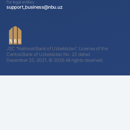
For legal entities
support_business@nbu.uz
JSC "National Bank of Uzbekistan". License of the
Central Bank of Uzbekistan No. 22 dated
December 25, 2021.
© 2026 All rights reserved.