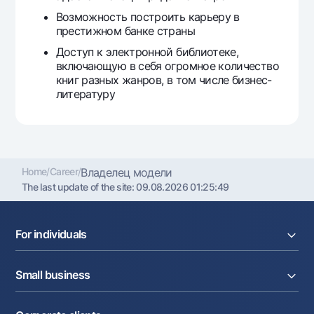
Возможность построить карьеру в
престижном банке страны
Доступ к электронной библиотеке,
включающую в себя огромное количество
книг разных жанров, в том числе бизнес-
литературу
Home
/
Career
/
Владелец модели
The last update of the site:
09.08.2026 01:25:49
For individuals
Loans
Small business
Deposits
Cards
Current account
Money transfers