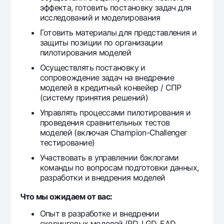
эффекта, готовить постановку задач для
Offices and ATMs
исследований и моделирования
Consent for processing personal data
Готовить материалы для представления и
защиты позиции по организации
Follow us on social networks
пилотирования моделей
Осуществлять постановку и
Contact center
сопровождение задач на внедрение
+998 78 148-00-10
1344
моделей в кредитный конвейер / СПР
(систему принятия решений)
Управлять процессами пилотирования и
проведения сравнительных тестов
моделей (включая Champion-Challenger
тестирование)
Участвовать в управлении бэклогами
команды по вопросам подготовки данных,
разработки и внедрения моделей
Что мы ожидаем от вас:
Опыт в разработке и внедрении
скоринговых моделей (PD, LGD, EAD