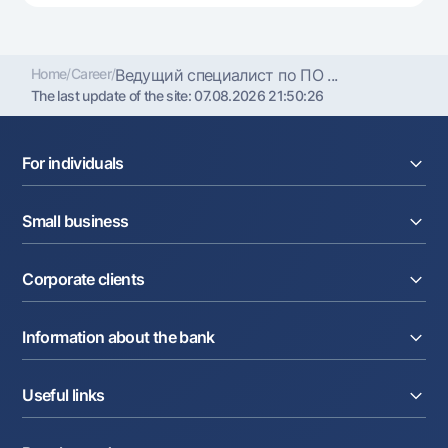
Home
/
Career
/
Ведущий специалист по ПО ...
The last update of the site:
07.08.2026 21:50:26
For individuals
Loans
Small business
Deposits
Cards
Current account
Money transfers
Corporate clients
Loans
Exchange rates
Acquiring
Tariffs
Current account
Deposits
Promotions
Information about the bank
Factoring
Cards
Mobile application Milliy
Letter of credit
Tariffs
About the Bank
Cards
Partner Services
Useful links
To shareholders and investors
Salary project
Currency transactions
Press Center
Internet banking
Internet-banking
FAQ
Tenders
Dealing transactions
Cash-pooling