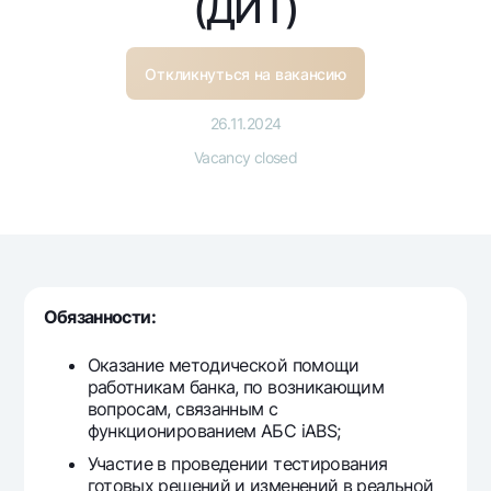
(ДИТ)
For travelers
National Green
Everything is possible
UzCard/HUMO
Escrow account
Demand USD
Visa
Откликнуться на вакансию
Dlya vseh USD
Tariffs
Visa FIFA
Gold deposit
26.11.2024
Mastercard
Promotions
Gold Bullion by NBU
Vacancy closed
Salary
Silver deposit
Mobile application Milliy
Garmin pay
FAQ
Ищите по сайту
Обязанности:
Оказание методической помощи
работникам банка, по возникающим
вопросам, связанным с
Search
Helpful links
функционированием АБС iABS;
FAQ
Участие в проведении тестирования
Press Center
готовых решений и изменений в реальной