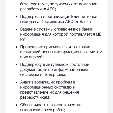
базе (системе), получаемых от компании
Offices and ATMs
разработчика АБС;
Consent for processing personal data
Поддержка и организация Единой точки
выхода на Поставщика АБС от Банка;
Follow us on social networks
Ведение системы справочников банка,
информация для которой поставляется ЦБ
Contact center
РУ;
+998 78 148-00-10
1344
Проведение приемочных и тестовых
испытаний новых информационных систем
и их версий;
Поддержку в актуальном состоянии
документации по информационным
системам и их версиям;
Анализ возникших проблем в
информационных системах и
представление их для решения
разработчикам;
Обеспечивать высокое качество
выполнения всех работ;