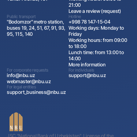
21:00
Leave a review (request)
Public transport
Hotline
"Bodomzor" metro station,
+998 78 147-15-04
buses 19, 24, 51, 67, 91, 93,
Working days: Monday to
95, 115, 140
Friday
Working hours: from 09:00
to 18:00
Lunch time: from 13:00 to
14:00
More information
For corporate requests
For individuals
info@nbu.uz
support@nbu.uz
webmaster@nbu.uz
For legal entities
support_business@nbu.uz
JSC "National Bank of Uzbekistan". License of the