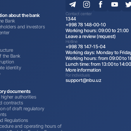
Contact center
tion about the bank
1344
he Bank
+998 78 148-00-10
eholders and investors
Working hours: 09:00 to 21:00
enter
Leave a review (request)
Hotline
+998 78 147-15-04
ructure
Working days: Monday to Frida
f the Bank
Working hours: from 09:00 to 1
ruption
Lunch time: from 13:00 to 14:0
te identity
More information
p
For individuals
support@nbu.uz
ory documents
 higher authorities
d contracts
on of draft regulatory
nts
d Regulations
cedure and operating hours of