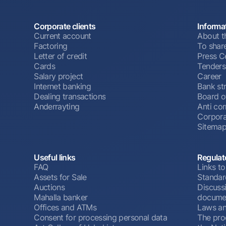
Corporate clients
Informa
Current account
About t
Factoring
To shar
Letter of credit
Press C
Cards
Tenders
Salary project
Career
Internet banking
Bank st
Dealing transactions
Board o
Anderrayting
Anti cor
Corpora
Sitema
Useful links
Regulat
FAQ
Links to
Assets for Sale
Standar
Auctions
Discussi
Mahalla banker
docume
Offices and ATMs
Laws an
Consent for processing personal data
The pro