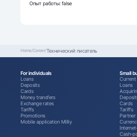
Опыт работы: false
Home
/
Career
/
Технический писатель
For individuals
Small b
Loans
Current
Deposits
Loans
Cards
Acquiri
Money transfers
Deposit
Exchange rates
Cards
Tariffs
Tariffs
Promotions
Partner
Mobile application Milliy
Currenc
Interne
Cash-po