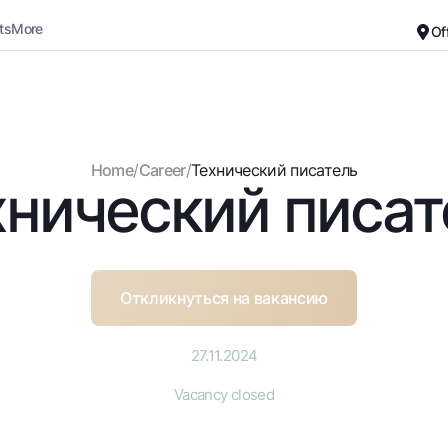
ts
More
Of
Career
About the Bank
For small business
Standard version
Home
/
Career
/
Технический писатель
хнический писат
Black and white version
Deposits
Cards
Enable voice narration
Dlya vseh
Free
Demand
Premium
Jozibali
For travelers
Откликнуться на вакансию
Euro
UzCard/HUMO
Everything is possible
Visa
27.11.2024
Demand USD
Visa FIFA
Vacancy closed
Dlya vseh USD
Mastercard
Gold deposit
Salary