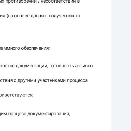
ых противоречий / несоответствий в
ия (на основе данных, полученных от
раммного обеспечения;
зработке документации, готовность активно
ствия с другими участниками процесса
риветствуются;
щим процесс документирования,