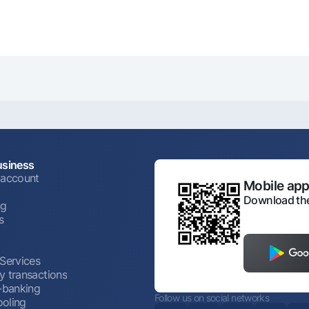
usiness
 account
Mobile appl
Download the
ng
s
 Services
y transactions
t-banking
Follow us on social networks
oling