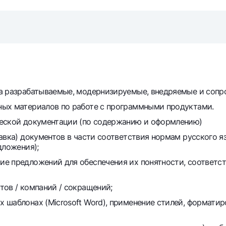
Gold Bullion by NBU
Garmin pay
Silver deposit
Exchange rates
Escrow acco
Promotions
Mobile applic
на разрабатываемые, модернизируемые, внедряемые и соп
ных материалов по работе с программными продуктами.
ческой документации (по содержанию и оформлению)
авка) документов в части соответствия нормам русского яз
дложения);
е предложений для обеспечения их понятности, соответс
sing personal data
тов / компаний / сокращений;
 шаблонах (Microsoft Word), применение стилей, форматир
Contact center
+998 78 148-00-10
1344