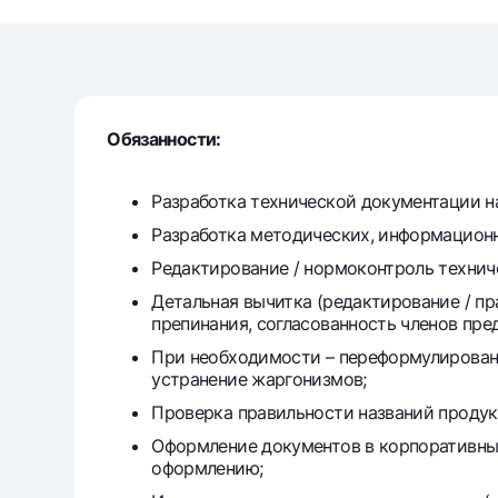
Money transfers
Tariffs
Обязанности:
FAQ
Разработка технической документации 
Ищите по сайту
Разработка методических, информацион
Редактирование / нормоконтроль техни
Детальная вычитка (редактирование / пр
препинания, согласованность членов пре
При необходимости – переформулировани
Search
Helpful links
устранение жаргонизмов;
FAQ
Press Center
Offices and ATMs
Consent for proces
Проверка правильности названий продук
Оформление документов в корпоративных
Follow us on social networks
оформлению;