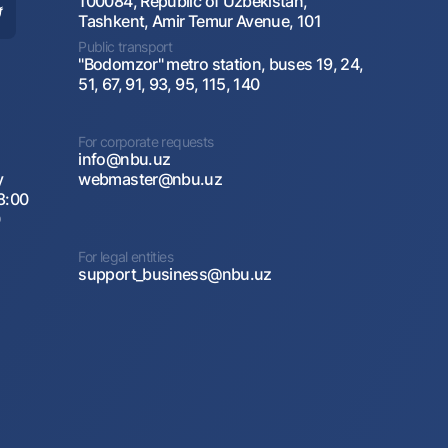
100084, Republic of Uzbekistan,
Tashkent, Amir Temur Avenue, 101
Public transport
"Bodomzor" metro station, buses 19, 24,
51, 67, 91, 93, 95, 115, 140
For corporate requests
info@nbu.uz
y
webmaster@nbu.uz
8:00
0
For legal entities
support_business@nbu.uz