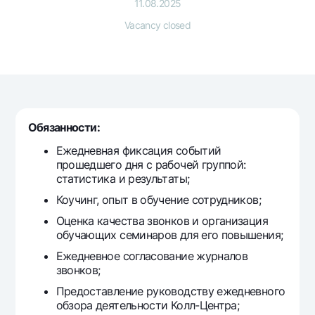
For travelers
National Green
11.08.2025
Everything is possible
UzCard/HUMO
Vacancy closed
Escrow account
Demand USD
Visa
Dlya vseh USD
Tariffs
Visa FIFA
Gold deposit
Mastercard
Promotions
Gold Bullion by NBU
Salary
Silver deposit
Mobile application Milliy
Garmin pay
Обязанности:
Ежедневная фиксация событий
FAQ
прошедшего дня с рабочей группой:
статистика и результаты;
Ищите по сайту
Коучинг, опыт в обучение сотрудников;
Оценка качества звонков и организация
обучающих семинаров для его повышения;
Ежедневное согласование журналов
Search
звонков;
Helpful links
FAQ
Предоставление руководству ежедневного
обзора деятельности Колл-Центра;
Press Center