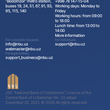
"Bodomzor" metro station,
+998 78 147-15-04
buses 19, 24, 51, 67, 91, 93,
Working days: Monday to
95, 115, 140
Friday
Working hours: from 09:00
to 18:00
Lunch time: from 13:00 to
14:00
More information
For corporate requests
For individuals
info@nbu.uz
support@nbu.uz
webmaster@nbu.uz
For legal entities
support_business@nbu.uz
JSC "National Bank of Uzbekistan". License of the
Central Bank of Uzbekistan No. 22 dated
December 25, 2021.
© 2026 All rights reserved.