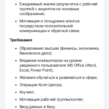
Ежедневный анализ результатов с рабочей
Offices and ATMs
группой с акцентом на основные
Consent for processing personal data
соображения;
Мотивация и поощрение агентов
Follow us on social networks
посредством положительной
коммуникации и обратной связи.
Contact center
Требования:
+998 78 148-00-10
1344
Образование: высшее (финансы, экономика,
банковское дело);
Владение компьютером на уровне
уверенного пользователя: MS Office (Word,
Excel, Power Point);
Желание обучаться и развиваться в сфере;
Операции Колл-Центра;
Коучинг;
Мотивация рабочей группы/коллег;
Ввод данных в базу;