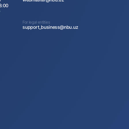
8:00
0
For legal entities
support_business@nbu.uz