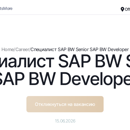
ts
More
Of
Career
About the Bank
For small business
Standard version
Home
/
Career
/
Специалист SAP BW Senior SAP BW Developer
иалист SAP BW S
Black and white version
Deposits
Cards
Enable voice narration
Dlya vseh
Free
SAP BW Develope
Demand
Premium
Jozibali
For travelers
Euro
UzCard/HUMO
Everything is possible
Visa
Откликнуться на вакансию
Demand USD
Visa FIFA
Dlya vseh USD
Mastercard
15.06.2026
Gold deposit
Salary