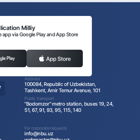
ication Milliy
 app via Google Play and App Store
Address
100084, Republic of Uzbekistan,
Tashkent, Amir Temur Avenue, 101
Public transport
"Bodomzor" metro station, buses 19, 24,
51, 67, 91, 93, 95, 115, 140
For corporate requests
info@nbu.uz
y
webmaster@nbu.uz