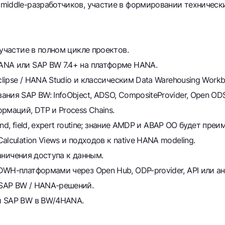
iddle-разработчиков, участие в формировании технических
 участие в полном цикле проектов.
ANA или SAP BW 7.4+ на платформе HANA.
clipse / HANA Studio и классическим Data Warehousing Workb
я SAP BW: InfoObject, ADSO, CompositeProvider, Open ODS Vie
рмаций, DTP и Process Chains.
end, field, expert routine; знание AMDP и ABAP OO будет пре
lculation Views и подходов к native HANA modeling.
раничения доступа к данным.
DWH-платформами через Open Hub, ODP-provider, API или а
SAP BW / HANA-решений.
и SAP BW в BW/4HANA.