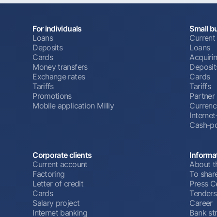
For individuals
Small b
Loans
Current
Deposits
Loans
Cards
Acquiri
Money transfers
Deposit
Exchange rates
Cards
Tariffs
Tariffs
Promotions
Partner
Mobile application Milliy
Currenc
Interne
Cash-po
Corporate clients
Informa
Current account
About t
Factoring
To shar
Letter of credit
Press C
Cards
Tenders
Salary project
Career
Internet banking
Bank st