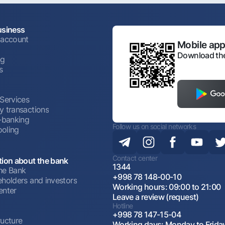
usiness
 account
Mobile appl
Download the
ng
s
 Services
y transactions
t-banking
Follow us on social networks
oling
Contact center
tion about the bank
1344
he Bank
+998 78 148-00-10
eholders and investors
Working hours: 09:00 to 21:00
enter
Leave a review (request)
Hotline
+998 78 147-15-04
ructure
Working days: Monday to Frida