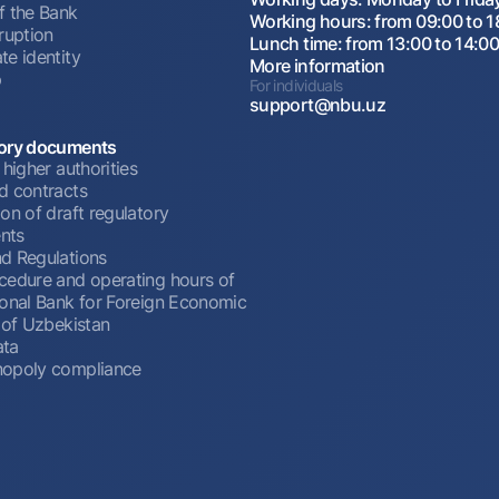
f the Bank
Working hours: from 09:00 to 1
ruption
Lunch time: from 13:00 to 14:0
te identity
More information
p
For individuals
support@nbu.uz
ory documents
 higher authorities
d contracts
on of draft regulatory
nts
d Regulations
cedure and operating hours of
ional Bank for Foreign Economic
 of Uzbekistan
ata
opoly compliance