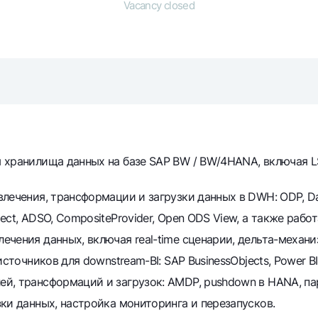
Vacancy closed
Gold Bullion by NBU
Garmin pay
Silver deposit
Exchange rates
Escrow acco
Promotions
Mobile applic
 хранилища данных на базе SAP BW / BW/4HANA, включая 
ечения, трансформации и загрузки данных в DWH: ODP, DataS
ct, ADSO, CompositeProvider, Open ODS View, а также работ
ечения данных, включая real-time сценарии, дельта-механ
sing personal data
точников для downstream-BI: SAP BusinessObjects, Power BI, SA
й, трансформаций и загрузок: AMDP, pushdown в HANA, па
Contact center
+998 78 148-00-10
ки данных, настройка мониторинга и перезапусков.
1344