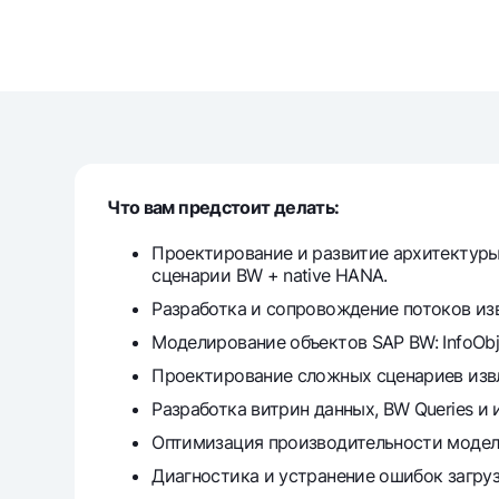
Money transfers
Tariffs
FAQ
Что вам предстоит делать:
Ищите по сайту
Проектирование и развитие архитектуры
сценарии BW + native HANA.
Разработка и сопровождение потоков извл
Моделирование объектов SAP BW: InfoObje
Search
Helpful links
Проектирование сложных сценариев извл
FAQ
Press Center
Offices and ATMs
Consent for proces
Разработка витрин данных, BW Queries и ис
Оптимизация производительности моделе
Follow us on social networks
Диагностика и устранение ошибок загруз