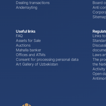
Dealing transactions
Board o
Anderrayting
Anti cor
Corpora
Sitema
Useful links
Regulat
FAQ
Links to
Assets for Sale
Standar
Auctions
Discussi
Mahalla banker
docume
Offices and ATMs
Laws an
Consent for processing personal data
The pro
Art Gallery of Uzbekistan
the Nat
Activity
Open d
Antimon