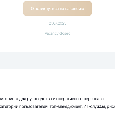
Gold Bullion by NBU
Garmin pay
Откликнуться на вакансию
Silver deposit
Exchange rates
Escrow acco
21.07.2025
Promotions
Mobile applic
Vacancy closed
sing personal data
иторинга для руководства и оперативного персонала.
Contact center
категории пользователей: топ-менеджмент, ИТ-службы, рис
+998 78 148-00-10
1344