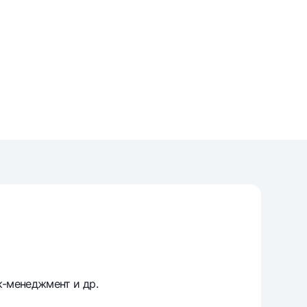
unt
ation Milliy
к-менеджмент и др.