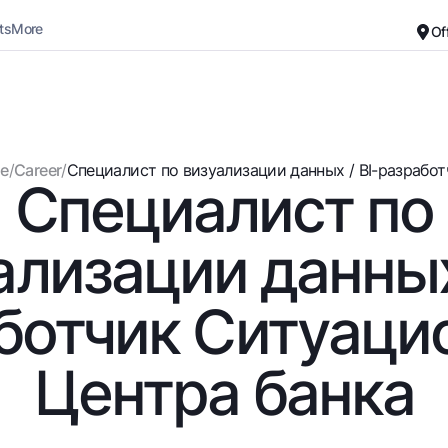
ts
More
Of
Career
About the Bank
For small business
Standard version
e
/
Career
/
Специалист по визуализации данных / BI-разработч
Специалист по
Black and white version
Deposits
Cards
Enable voice narration
Dlya vseh
Free
ализации данных 
Demand
Premium
Jozibali
For travelers
ботчик Ситуаци
Euro
UzCard/HUMO
Everything is possible
Visa
Центра банка
Demand USD
Visa FIFA
Dlya vseh USD
Mastercard
Gold deposit
Salary