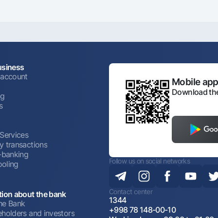
usiness
 account
Mobile appl
Download the
ng
s
 Services
y transactions
t-banking
Follow us on social networks
oling
Contact center
tion about the bank
1344
he Bank
+998 78 148-00-10
eholders and investors