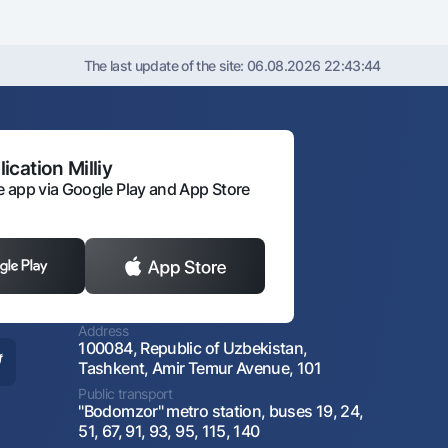
The last update of the site:
06.08.2026 22:43:44
ication Milliy
 app via Google Play and App Store
Address
100084, Republic of Uzbekistan,
Tashkent, Amir Temur Avenue, 101
Public transport
"Bodomzor" metro station, buses 19, 24,
51, 67, 91, 93, 95, 115, 140