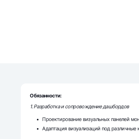
Money transfers
Tariffs
FAQ
Ищите по сайту
Обязанности:
Search
Helpful links
1. Разработка и сопровождение дашбордов
FAQ
Press Center
Offices and ATMs
Consent for proces
Проектирование визуальных панелей мон
Follow us on social networks
Адаптация визуализаций под различные 