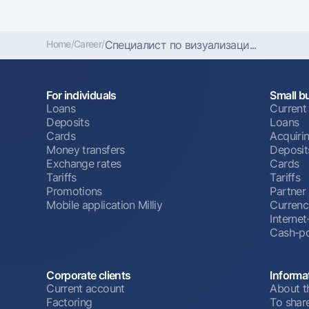
Home
/
Career
/
Специалист по визуализаци...
For individuals
Small b
Loans
Current
Deposits
Loans
Cards
Acquiri
Money transfers
Deposit
Exchange rates
Cards
Tariffs
Tariffs
Promotions
Partner
Mobile application Milliy
Currenc
Interne
Cash-po
Corporate clients
Informa
Current account
About t
Factoring
To shar