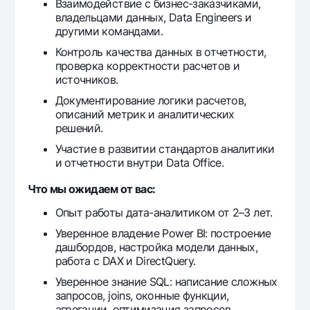
Взаимодействие с бизнес-заказчиками,
Offices and ATMs
владельцами данных, Data Engineers и
другими командами.
Consent for processing personal data
Контроль качества данных в отчетности,
Follow us on social networks
проверка корректности расчетов и
источников.
Документирование логики расчетов,
Contact center
+998 78 148-00-10
1344
описаний метрик и аналитических
решений.
Участие в развитии стандартов аналитики
и отчетности внутри Data Office.
Что мы ожидаем от вас:
Опыт работы дата-аналитиком от 2–3 лет.
Уверенное владение Power BI: построение
дашбордов, настройка модели данных,
работа с DAX и DirectQuery.
Уверенное знание SQL: написание сложных
запросов, joins, оконные функции,
агрегации, оптимизация запросов.