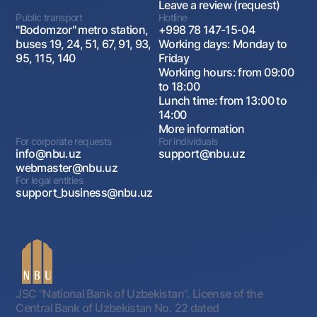
Leave a review (request)
Public transport
Hotline
"Bodomzor" metro station,
+998 78 147-15-04
buses 19, 24, 51, 67, 91, 93,
Working days: Monday to
95, 115, 140
Friday
Working hours: from 09:00
to 18:00
Lunch time: from 13:00 to
14:00
More information
For corporate requests
For individuals
info@nbu.uz
support@nbu.uz
webmaster@nbu.uz
For legal entities
support_business@nbu.uz
JSC "National Bank of Uzbekistan". License of the
Central Bank of Uzbekistan No. 22 dated