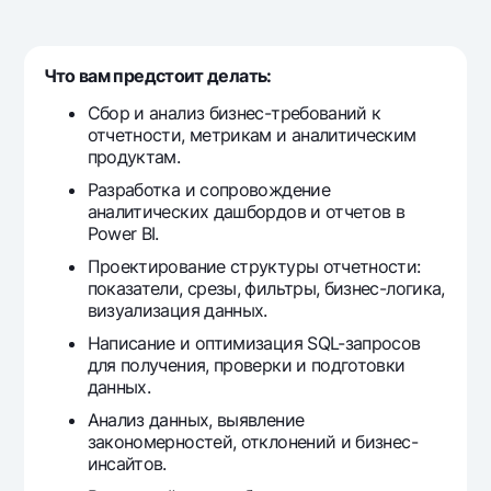
For travelers
National Green
Everything is possible
UzCard/HUMO
Escrow account
Demand USD
Visa
Что вам предстоит делать:
Dlya vseh USD
Tariffs
Visa FIFA
Сбор и анализ бизнес-требований к
Gold deposit
Mastercard
отчетности, метрикам и аналитическим
Promotions
Gold Bullion by NBU
продуктам.
Salary
Silver deposit
Mobile application Milliy
Разработка и сопровождение
Garmin pay
аналитических дашбордов и отчетов в
Power BI.
FAQ
Проектирование структуры отчетности:
показатели, срезы, фильтры, бизнес-логика,
Ищите по сайту
визуализация данных.
Написание и оптимизация SQL-запросов
для получения, проверки и подготовки
данных.
Search
Анализ данных, выявление
Helpful links
закономерностей, отклонений и бизнес-
FAQ
инсайтов.
Press Center