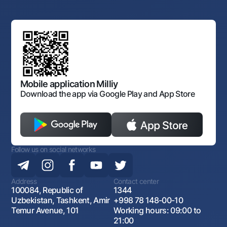
Auctions
Bank structure
Links to higher authorities
Mahalla banker
Board of the Bank
Standard contracts
Offices and ATMs
Anti corruption
Discussion of draft regulatory documents
Consent for processing personal data
Corporate identity
Laws and Regulations
Art Gallery of Uzbekistan
Sitemap
The procedure and operating hours of the National Bank
for Foreign Economic Activity of Uzbekistan
Open data
Antimonopoly compliance
Mobile application Milliy
Download the app via Google Play and App Store
Follow us on social networks
Address
Contact center
100084, Republic of
1344
Uzbekistan, Tashkent, Amir
+998 78 148-00-10
Temur Avenue, 101
Working hours: 09:00 to
21:00