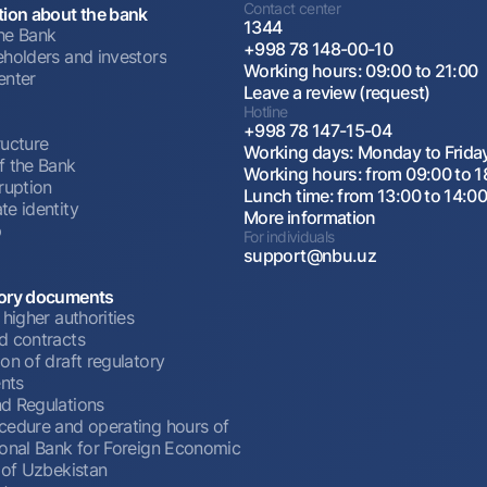
Contact center
tion about the bank
1344
he Bank
+998 78 148-00-10
eholders and investors
Working hours: 09:00 to 21:00
enter
Leave a review (request)
Hotline
+998 78 147-15-04
ructure
Working days: Monday to Frida
f the Bank
Working hours: from 09:00 to 1
ruption
Lunch time: from 13:00 to 14:0
te identity
More information
p
For individuals
support@nbu.uz
ory documents
 higher authorities
d contracts
on of draft regulatory
nts
d Regulations
cedure and operating hours of
ional Bank for Foreign Economic
 of Uzbekistan