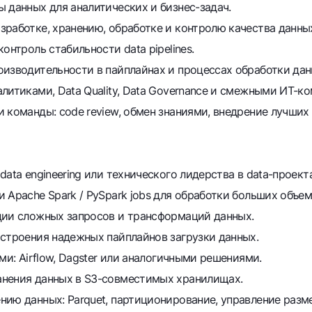
 данных для аналитических и бизнес-задач.
работке, хранению, обработке и контролю качества данны
онтроль стабильности data pipelines.
оизводительности в пайплайнах и процессах обработки дан
литиками, Data Quality, Data Governance и смежными ИТ-к
 команды: code review, обмен знаниями, внедрение лучших 
ata engineering или технического лидерства в data-проекта
 Apache Spark / PySpark jobs для обработки больших объем
ции сложных запросов и трансформаций данных.
остроения надежных пайплайнов загрузки данных.
ми: Airflow, Dagster или аналогичными решениями.
анения данных в S3-совместимых хранилищах.
нию данных: Parquet, партиционирование, управление раз