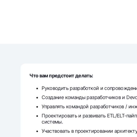
Money transfers
Tariffs
FAQ
Ищите по сайту
Что вам предстоит делать:
Руководить разработкой и сопровождени
Создание команды разработчиков и Dev
Search
Helpful links
Управлять командой разработчиков / инж
FAQ
Press Center
Offices and ATMs
Consent for proces
Проектировать и развивать ETL/ELT-пайпл
системы.
Follow us on social networks
Участвовать в проектировании архитекту