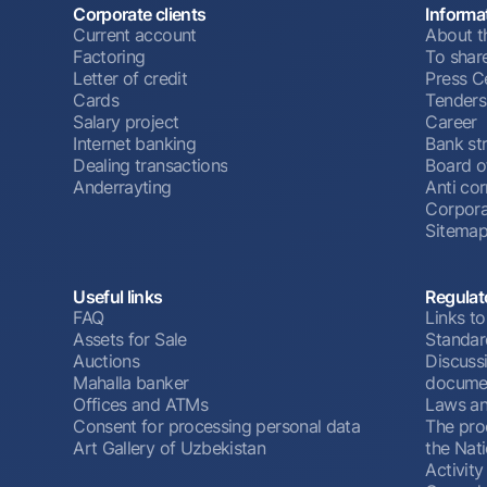
Corporate clients
Informa
Current account
About t
Factoring
To shar
Letter of credit
Press C
Cards
Tenders
Salary project
Career
Internet banking
Bank st
Dealing transactions
Board o
Anderrayting
Anti cor
Corpora
Sitema
Useful links
Regulat
FAQ
Links to
Assets for Sale
Standar
Auctions
Discussi
Mahalla banker
docume
Offices and ATMs
Laws an
Consent for processing personal data
The pro
Art Gallery of Uzbekistan
the Nat
Activity