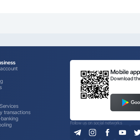
usiness
 account
Mobile appl
Download the
ng
s
 Services
y transactions
t-banking
Follow us on social networks
oling