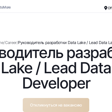
ts
More
Of
Career
About the Bank
For small business
Standard version
me
/
Career
/
Руководитель разработки Data Lake / Lead Data Lak
водитель разра
Black and white version
Deposits
Cards
Enable voice narration
Dlya vseh
Free
 Lake / Lead Data
Demand
Premium
Jozibali
For travelers
Developer
Euro
UzCard/HUMO
Everything is possible
Visa
Demand USD
Visa FIFA
Dlya vseh USD
Mastercard
Откликнуться на вакансию
Gold deposit
Salary