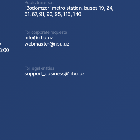
Public transport
"Bodomzor" metro station, buses 19, 24,
51, 67, 91, 93, 95, 115, 140
For corporate requests
info@nbu.uz
y
webmaster@nbu.uz
8:00
0
For legal entities
support_business@nbu.uz