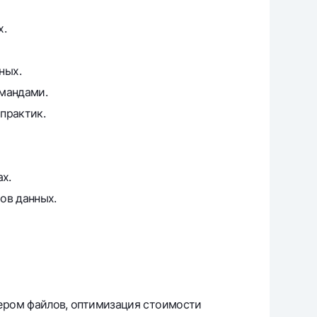
х.
ных.
омандами.
практик.
х.
ов данных.
мером файлов, оптимизация стоимости