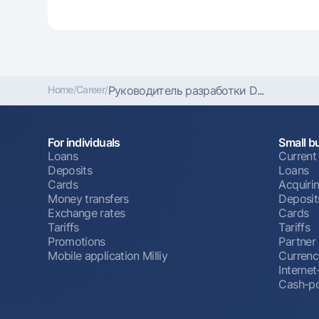
Home
/
Career
/
Руководитель разработки D...
For individuals
Small b
Loans
Current
Deposits
Loans
Cards
Acquiri
Money transfers
Deposit
Exchange rates
Cards
Tariffs
Tariffs
Promotions
Partner
Mobile application Milliy
Currenc
Interne
Cash-po