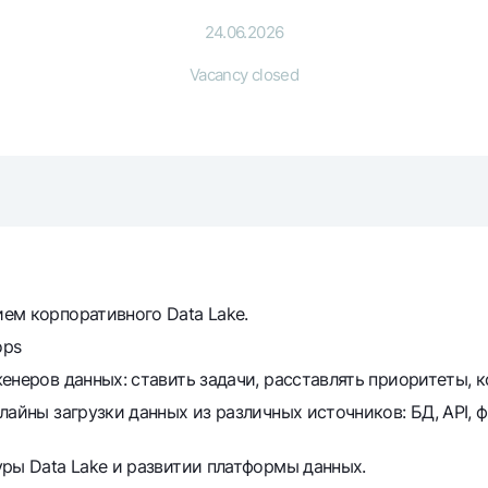
Gold Bullion by NBU
Garmin pay
24.06.2026
Silver deposit
Vacancy closed
Exchange rates
Escrow acco
Promotions
Mobile applic
ем корпоративного Data Lake.
ops
енеров данных: ставить задачи, расставлять приоритеты, 
sing personal data
айны загрузки данных из различных источников: БД, API, ф
Contact center
+998 78 148-00-10
ры Data Lake и развитии платформы данных.
1344