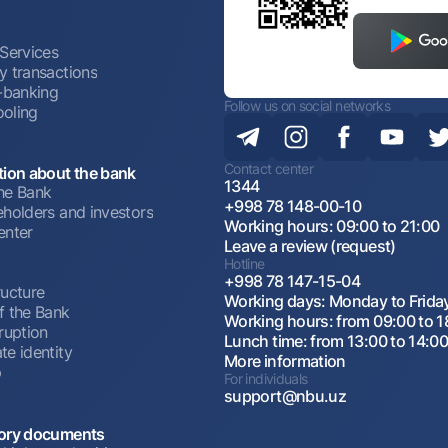
 Services
y transactions
t-banking
Follow us on social networks
oling
Contact center
tion about the bank
1344
he Bank
+998 78 148-00-10
eholders and investors
Working hours: 09:00 to 21:00
enter
Leave a review (request)
Hotline
+998 78 147-15-04
ructure
Working days: Monday to Frida
f the Bank
Working hours: from 09:00 to 1
ruption
Lunch time: from 13:00 to 14:0
te identity
More information
p
For individuals
support@nbu.uz
ory documents