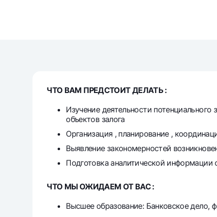
Money transfers
Tariffs
FAQ
ЧТО ВАМ ПРЕДСТОИТ ДЕЛАТЬ :
Ищите по сайту
Изучение деятельности потенциального 
объектов залога
Организация , планирование , координац
Выявление закономерностей возникновен
Search
Helpful links
Подготовка аналитической информации о
FAQ
Press Center
Offices and ATMs
Consent for proces
ЧТО МЫ ОЖИДАЕМ ОТ ВАС :
Follow us on social networks
Высшее образование: Банковское дело, 