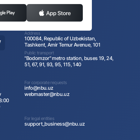
Address
100084, Republic of Uzbekistan,
Tashkent, Amir Temur Avenue, 101
Public transport
"Bodomzor" metro station, buses 19, 24,
51, 67, 91, 93, 95, 115, 140
For corporate requests
info@nbu.uz
y
webmaster@nbu.uz
8:00
0
For legal entities
support_business@nbu.uz