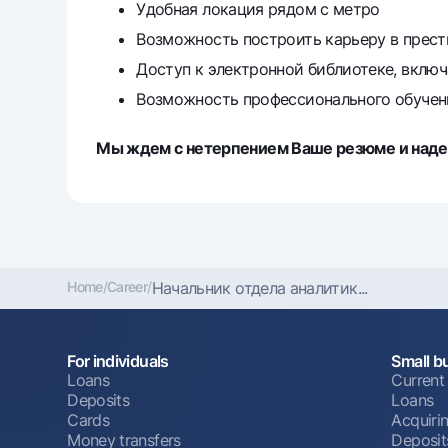
Удобная локация рядом с метро
Возможность построить карьеру в прес
Доступ к электронной библиотеке, включ
Возможность профессионального обучен
Мы ждем с нетерпением Ваше резюме и надее
Home
/
Career
/
Начальник отдела аналитик...
For individuals
Small b
Loans
Current
Deposits
Loans
Cards
Acquiri
Money transfers
Deposit