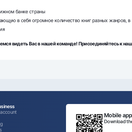
тижном банке страны
ающую в себя огромное количество книг разных жанров, в 
ия
мся видеть Вас в нашей команде! Присоединяйтесь к наш
usiness
 account
Mobile appl
Download the
ng
s