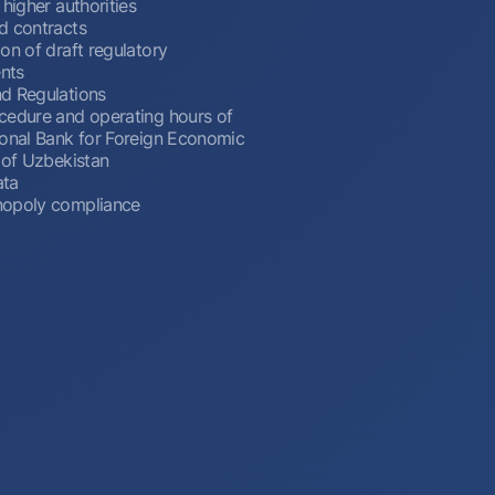
 higher authorities
d contracts
on of draft regulatory
nts
d Regulations
cedure and operating hours of
ional Bank for Foreign Economic
 of Uzbekistan
ata
opoly compliance