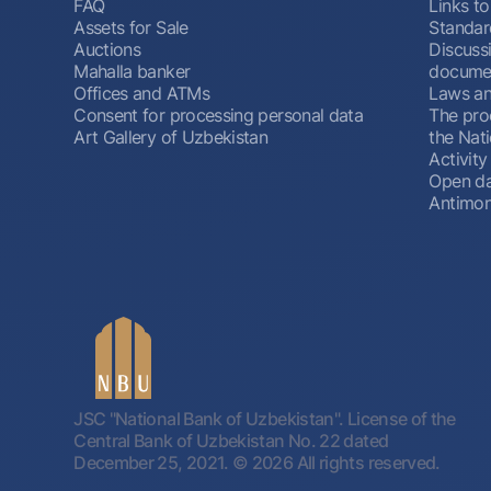
FAQ
Links to
Assets for Sale
Standar
Auctions
Discussi
Mahalla banker
docume
Offices and ATMs
Laws an
Consent for processing personal data
The pro
Art Gallery of Uzbekistan
the Nat
Activity
Open d
Antimon
JSC "National Bank of Uzbekistan". License of the
Central Bank of Uzbekistan No. 22 dated
December 25, 2021.
© 2026 All rights reserved.