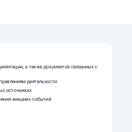
unt
ation Milliy
ументации, а также документов связанных с
аправлениям деятельности
ых источниках
лияния внешних событий