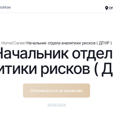
ts
More
Of
Career
About the Bank
For small business
Standard version
Home
/
Career
/
Начальник отдела аналитики рисков ( ДПУР )
Начальник отдел
Black and white version
Deposits
Cards
Enable voice narration
Dlya vseh
Free
итики рисков ( Д
Demand
Premium
Jozibali
For travelers
Euro
UzCard/HUMO
Everything is possible
Visa
Откликнуться на вакансию
Demand USD
Visa FIFA
Dlya vseh USD
Mastercard
26.09.2024
Gold deposit
Salary