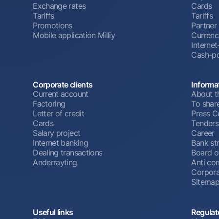
Exchange rates
Cards
Tariffs
Tariffs
Promotions
Partner
Mobile application Milliy
Currenc
Interne
Cash-po
Corporate clients
Informa
Current account
About t
Factoring
To shar
Letter of credit
Press C
Cards
Tenders
Salary project
Career
Internet banking
Bank st
Dealing transactions
Board o
Anderrayting
Anti cor
Corpora
Sitema
Useful links
Regulat