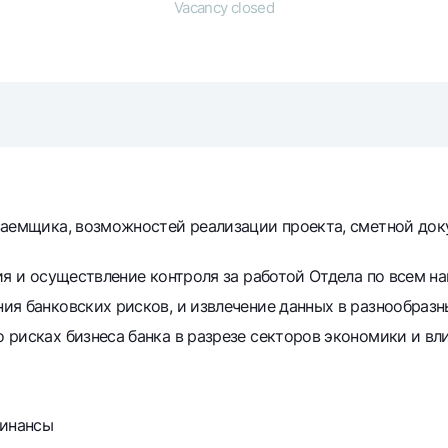
Vacancy closed
Gold Bullion by NBU
Garmin pay
Silver deposit
Exchange rates
Escrow acco
Promotions
Mobile applic
заемщика, возможностей реализации проекта, сметной док
ия и осуществление контроля за работой Отдела по всем н
ия банковских рисков, и извлечение данных в разнообразн
 рисках бизнеса банка в разрезе секторов экономики и в
sing personal data
Contact center
+998 78 148-00-10
финансы
1344