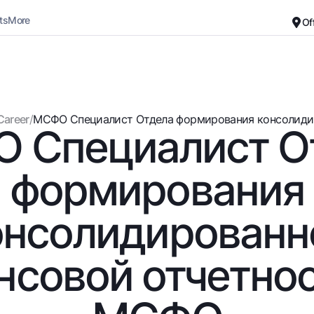
ts
More
Of
Career
About the Bank
For small business
Standard version
Career
/
МСФО Специалист Отдела формирования консолидир
 Специалист О
Black and white version
Deposits
Cards
Enable voice narration
Dlya vseh
Free
формирования
Demand
Premium
Jozibali
For travelers
онсолидированн
Euro
UzCard/HUMO
Everything is possible
Visa
нсовой отчетнос
Demand USD
Visa FIFA
Dlya vseh USD
Mastercard
Gold deposit
Salary