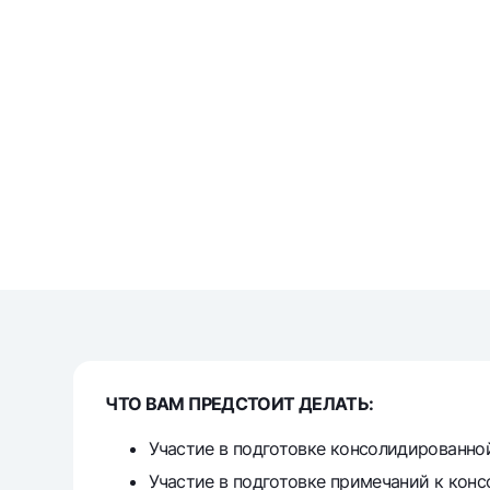
Money transfers
Tariffs
FAQ
Ищите по сайту
Search
Helpful links
FAQ
Press Center
Offices and ATMs
Consent for proces
ЧТО ВАМ ПРЕДСТОИТ ДЕЛАТЬ:
Follow us on social networks
Участие в подготовке консолидированно
Участие в подготовке примечаний к кон