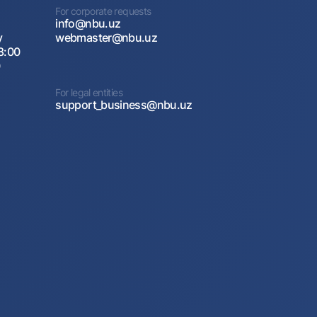
For corporate requests
info@nbu.uz
y
webmaster@nbu.uz
8:00
0
For legal entities
support_business@nbu.uz