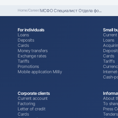
Home
/
Career
/
МСФО Специалист Отдела фо...
For individuals
Small b
Loans
Current
Deposits
Loans
Cards
Acquiri
Money transfers
Deposit
Exchange rates
Cards
Tariffs
Tariffs
Promotions
Currenc
Mobile application Milliy
Interne
Cash-po
Corporate clients
Informa
Current account
About t
Factoring
To shar
Letter of credit
Press C
Cards
Tenders