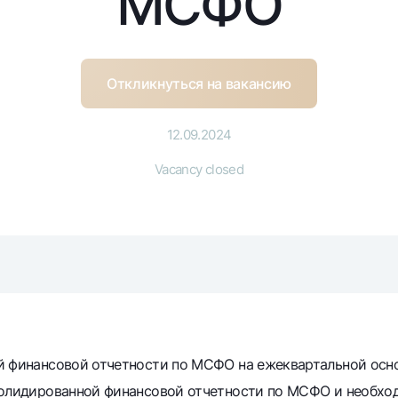
МСФО
Gold Bullion by NBU
Garmin pay
Silver deposit
Exchange rates
Escrow acco
Откликнуться на вакансию
Promotions
Mobile applic
12.09.2024
Vacancy closed
sing personal data
Contact center
й финансовой отчетности по МСФО на ежеквартальной осн
+998 78 148-00-10
солидированной финансовой отчетности по МСФО и необхо
1344