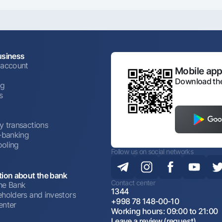
usiness
 account
Mobile appl
Download the
ng
s
y transactions
t-banking
oling
Follow us on social networks
tion about the bank
Contact center
he Bank
1344
eholders and investors
+998 78 148-00-10
enter
Working hours: 09:00 to 21:00
Leave a review (request)