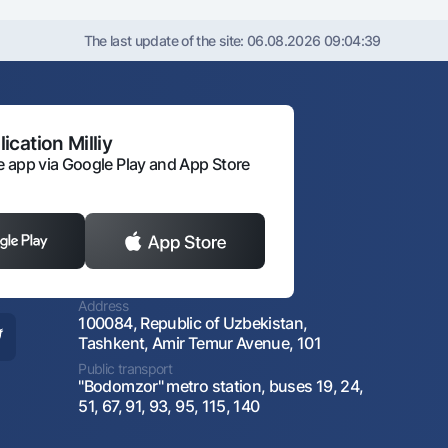
The last update of the site:
06.08.2026 09:04:39
ication Milliy
 app via Google Play and App Store
Address
100084, Republic of Uzbekistan,
Tashkent, Amir Temur Avenue, 101
Public transport
"Bodomzor" metro station, buses 19, 24,
51, 67, 91, 93, 95, 115, 140