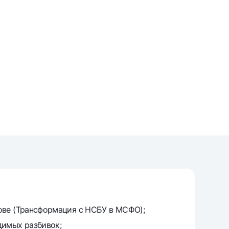
unt
ation Milliy
ове (Трансформация с НСБУ в МСФО);
димых разбивок;