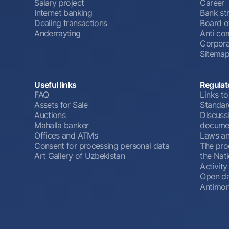
Salary project
Career
Internet banking
Bank st
Dealing transactions
Board o
Anderrayting
Anti cor
Corpora
Sitema
Useful links
Regulat
FAQ
Links to
Assets for Sale
Standar
Auctions
Discussi
Mahalla banker
docume
Offices and ATMs
Laws an
Consent for processing personal data
The pro
Art Gallery of Uzbekistan
the Nat
Activity
Open d
Antimon