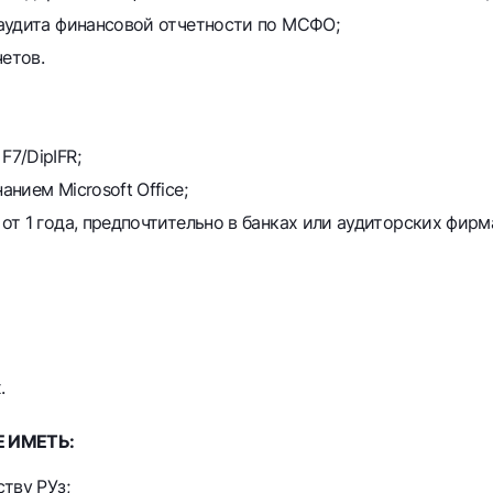
аудита финансовой отчетности по МСФО;
четов.
7/DipIFR;
нием Microsoft Office;
т 1 года, предпочтительно в банках или аудиторских фирм
.
 ИМЕТЬ:
тву РУз;