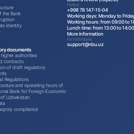
Hotline
ructure
+998 78 147-15-04
f the Bank
Working days: Monday to Frida
ruption
Working hours: from 09:00 to 1
te identity
Lunch time: from 13:00 to 14:0
p
More information
For individuals
support@nbu.uz
ory documents
 higher authorities
d contracts
on of draft regulatory
nts
d Regulations
cedure and operating hours of
ional Bank for Foreign Economic
 of Uzbekistan
ata
opoly compliance