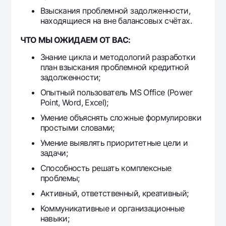
Offices and ATMs
Взыскания проблемной задолженности,
находящиеся на вне балансовых счётах.
Consent for processing personal data
ЧТО МЫ ОЖИДАЕМ ОТ ВАС:
Follow us on social networks
Знание цикла и методологий разработки
план взыскания проблемной кредитной
Contact center
задолженности;
+998 78 148-00-10
1344
Опытный пользователь MS Office (Power
Point, Word, Excel);
Умение объяснять сложные формулировки
простыми словами;
Умение выявлять приоритетные цели и
задачи;
Способность решать комплексные
проблемы;
Активный, ответственный, креативный;
Коммуникативные и организационные
навыки;