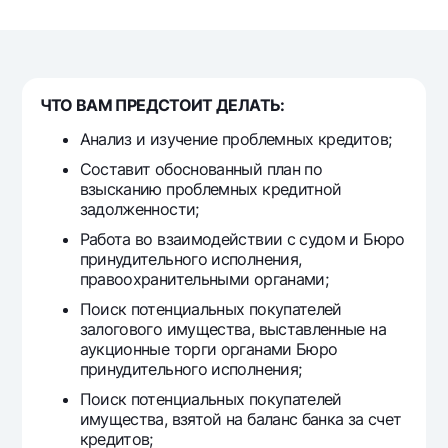
For travelers
National Green
Everything is possible
UzCard/HUMO
Escrow account
Demand USD
Visa
Dlya vseh USD
Tariffs
Visa FIFA
ЧТО ВАМ ПРЕДСТОИТ ДЕЛАТЬ:
Gold deposit
Mastercard
Promotions
Gold Bullion by NBU
Анализ и изучение проблемных кредитов;
Salary
Silver deposit
Составит обоснованный план по
Mobile application Milliy
Garmin pay
взысканию проблемных кредитной
задолженности;
FAQ
Работа во взаимодействии с судом и Бюро
принудительного исполнения,
Ищите по сайту
правоохранительными органами;
Поиск потенциальных покупателей
залогового имущества, выставленные на
аукционные торги органами Бюро
принудительного исполнения;
Search
Helpful links
Поиск потенциальных покупателей
FAQ
имущества, взятой на баланс банка за счет
Press Center
кредитов;