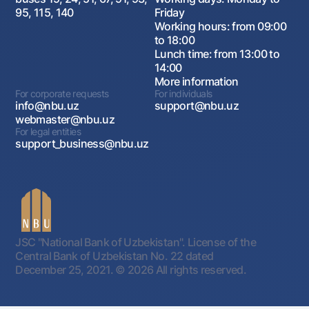
95, 115, 140
Friday
Working hours: from 09:00
to 18:00
Lunch time: from 13:00 to
14:00
More information
For corporate requests
For individuals
info@nbu.uz
support@nbu.uz
webmaster@nbu.uz
For legal entities
support_business@nbu.uz
JSC "National Bank of Uzbekistan". License of the
Central Bank of Uzbekistan No. 22 dated
December 25, 2021.
© 2026 All rights reserved.