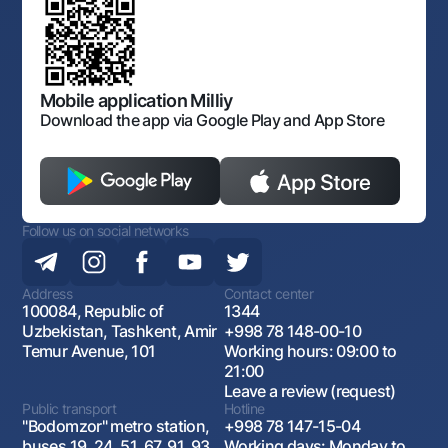
Consent for processing personal data
Corporate identity
Laws and Regulations
Art Gallery of Uzbekistan
Sitemap
The procedure and operating hours of the National Bank
for Foreign Economic Activity of Uzbekistan
Open data
Antimonopoly compliance
Mobile application Milliy
Download the app via Google Play and App Store
Follow us on social networks
Address
Contact center
100084, Republic of
1344
Uzbekistan, Tashkent, Amir
+998 78 148-00-10
Temur Avenue, 101
Working hours: 09:00 to
21:00
Leave a review (request)
Public transport
Hotline
"Bodomzor" metro station,
+998 78 147-15-04
buses 19, 24, 51, 67, 91, 93,
Working days: Monday to