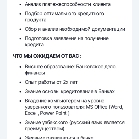
Анализ платежеспособности клиента
Offices and ATMs
Подбор оптимального кредитного
Consent for processing personal data
продукта
Сбор и анализ необходимой документации
Follow us on social networks
Подготовка заявления на получение
кредита
Contact center
+998 78 148-00-10
1344
ЧТО МЫ ОЖИДАЕМ ОТ ВАС :
Высшее образование: Банковское дело,
финансы
Опыт работы от 2х лет
Знание основы кредитование в Банках
Владение компьютером на уровне
уверенного пользователя: MS Office (Word,
Excel , Power Point )
Знание узбекского (русский язык является
преимуществом)
Желание развиваться в банке