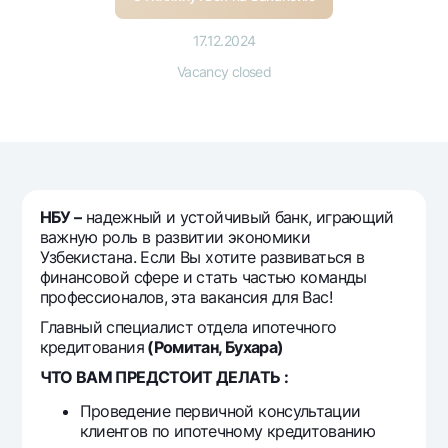
For travelers
National Green
Everything is possible
UzCard/HUMO
Escrow account
17.12.2024
Demand USD
Visa
Vacancy closed
Dlya vseh USD
Tariffs
Visa FIFA
Gold deposit
Mastercard
Promotions
Gold Bullion by NBU
Salary
Silver deposit
Mobile application Milliy
Garmin pay
FAQ
НБУ –
надежный и устойчивый банк, играющий
важную роль в развитии экономики
Узбекистана. Если Вы хотите развиваться в
Ищите по сайту
финансовой сфере и стать частью команды
профессионалов, эта вакансия для Вас!
Главный специалист отдела ипотечного
кредитования
(Ромитан, Бухара)
ЧТО ВАМ ПРЕДСТОИТ ДЕЛАТЬ :
Search
Helpful links
FAQ
Проведение первичной консультации
клиентов по ипотечному кредитованию
Press Center