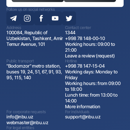
Follow us on social networks
Address
Contact center
100084, Republic of
1344
Uzbekistan, Tashkent, Amir
+998 78 148-00-10
Temur Avenue, 101
Working hours: 09:00 to
21:00
Leave a review (request)
Public transport
Hotline
"Bodomzor" metro station,
+998 78 147-15-04
buses 19, 24, 51, 67, 91, 93,
Working days: Monday to
95, 115, 140
Friday
Working hours: from 09:00
to 18:00
Lunch time: from 13:00 to
14:00
More information
For corporate requests
For individuals
info@nbu.uz
support@nbu.uz
webmaster@nbu.uz
For legal entities