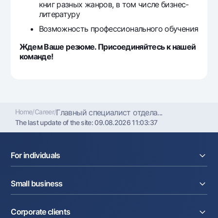
книг разных жанров, в том числе бизнес-
литературу
Возможность профессионального обучения
Ждем Ваше резюме. Присоединяйтесь к нашей
команде!
Home
/
Career
/
Главный специалист отдела...
The last update of the site:
09.08.2026 11:03:37
For individuals
Loans
Small business
Deposits
Cards
Current account
Money transfers
Corporate clients
Loans
Exchange rates