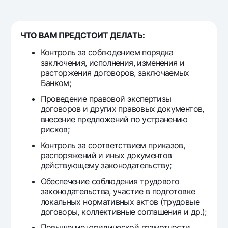
For travelers
National Green
Everything is possible
UzCard/HUMO
Escrow account
Demand USD
Visa
ЧТО ВАМ ПРЕДСТОИТ ДЕЛАТЬ:
Dlya vseh USD
Tariffs
Visa Champion
Контроль за соблюдением порядка
Gold deposit
Mastercard
заключения, исполнения, изменения и
Promotions
Gold Bullion by NBU
расторжения договоров, заключаемых
Salary
Банком;
Silver deposit
Mobile application Milliy
Garmin pay
Проведение правовой экспертизы
договоров и других правовых документов,
FAQ
внесение предложений по устранению
рисков;
Ищите по сайту
Контроль за соответствием приказов,
распоряжений и иных документов
действующему законодательству;
Обеспечение соблюдения трудового
законодательства, участие в подготовке
Search
Helpful links
локальных нормативных актов (трудовые
FAQ
договоры, коллективные соглашения и др.);
Press Center
Повышение юридической грамотности