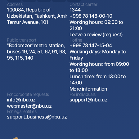
Address
Contact center
100084, Republic of
1344
Uzbekistan, Tashkent, Amir
+998 78 148-00-10
Temur Avenue, 101
Working hours: 09:00 to
21:00
Leave a review (request)
Public transport
Hotline
"Bodomzor" metro station,
+998 78 147-15-04
buses 19, 24, 51, 67, 91, 93,
Working days: Monday to
95, 115, 140
Friday
Working hours: from 09:00
to 18:00
Lunch time: from 13:00 to
14:00
More information
For corporate requests
For individuals
info@nbu.uz
support@nbu.uz
webmaster@nbu.uz
For legal entities
support_business@nbu.uz