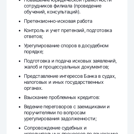
Offices and ATMs
сотрудников филиала (проведение
обучений, консультаций).
Consent for processing personal data
Претензионно-исковая работа
Follow us on social networks
Контроль и учет претензий, подготовка
ответов;
Contact center
Урегулирование споров в досудебном
+998 78 148-00-10
1344
порядке;
Подготовка и подача исковых заявлений,
жалоб и процессуальных документов;
Представление интересов Банка в судах,
налоговых и иных государственных
органах.
Взыскание проблемных кредитов:
Ведение переговоров с заемщиками и
поручителями по вопросам
урегулирования задолженности;
Сопровождение судебных и
исполнительных процессов по взысканию