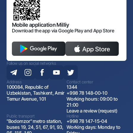
Laws and Regulations
Art Gallery of Uzbekistan
Sitemap
The procedure and operating hours of the National Bank
for Foreign Economic Activity of Uzbekistan
Open data
Antimonopoly compliance
Mobile application Milliy
Download the app via Google Play and App Store
Follow us on social networks
Address
Contact center
100084, Republic of
1344
Uzbekistan, Tashkent, Amir
+998 78 148-00-10
Temur Avenue, 101
Working hours: 09:00 to
21:00
Leave a review (request)
Public transport
Hotline
"Bodomzor" metro station,
+998 78 147-15-04
buses 19, 24, 51, 67, 91, 93,
Working days: Monday to