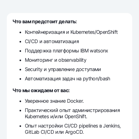
For travelers
National Green
Everything is possible
UzCard/HUMO
Escrow account
Demand USD
Visa
Что вам предстоит делать:
Dlya vseh USD
Tariffs
Visa FIFA
Контейнеризация и Kubernetes/OpenShift
Gold deposit
Mastercard
Promotions
CI/CD и автоматизация
Gold Bullion by NBU
Salary
Поддержка платформы IBM watsonx
Silver deposit
Mobile application Milliy
Garmin pay
Мониторинг и observability
FAQ
Security и управление доступами
Автоматизация задач на python/bash
Ищите по сайту
Что мы ожидаем от вас:
Уверенное знание Docker.
Практический опыт администрирования
Kubernetes и/или OpenShift.
Search
Helpful links
Опыт настройки CI/CD pipelines в Jenkins,
FAQ
GitLab CI/CD или ArgoCD.
Press Center