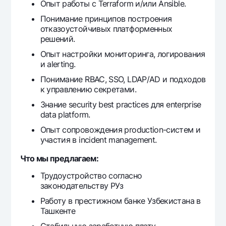
Опыт работы с Terraform и/или Ansible.
Offices and ATMs
Понимание принципов построения
Consent for processing personal data
отказоустойчивых платформенных
решений.
Follow us on social networks
Опыт настройки мониторинга, логирования
и alerting.
Contact center
Понимание RBAC, SSO, LDAP/AD и подходов
+998 78 148-00-10
1344
к управлению секретами.
Знание security best practices для enterprise
data platform.
Опыт сопровождения production-систем и
участия в incident management.
Что мы предлагаем:
Трудоустройство согласно
законодательству РУз
Работу в престижном банке Узбекистана в
Ташкенте
Стабильную заработную плату