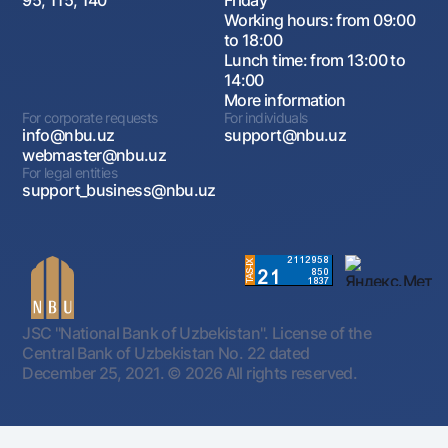
95, 115, 140
Friday
Working hours: from 09:00
to 18:00
Lunch time: from 13:00 to
14:00
More information
For corporate requests
For individuals
info@nbu.uz
support@nbu.uz
webmaster@nbu.uz
For legal entities
support_business@nbu.uz
JSC "National Bank of Uzbekistan". License of the
Central Bank of Uzbekistan No. 22 dated
December 25, 2021.
© 2026 All rights reserved.