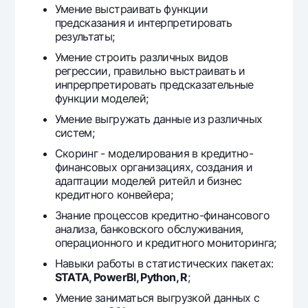
Умение выстраивать функции
Offices and ATMs
предсказания и интерпретировать
Consent for processing personal data
результаты;
Умение строить различных видов
Follow us on social networks
регрессии, правильно выстраивать и
инпрерпретировать предсказательные
функции моделей;
Contact center
+998 78 148-00-10
1344
Умение выгружать данные из различных
систем;
Скоринг - моделирования в кредитно-
финансовых организациях, создания и
адаптации моделей ритейл и бизнес
кредитного конвейера;
Знание процессов кредитно-финансового
анализа, банковского обслуживания,
операционного и кредитного мониторинга;
Навыки работы в статистических пакетах:
STATA, PowerBI, Python, R
;
Умение заниматься выгрузкой данных с