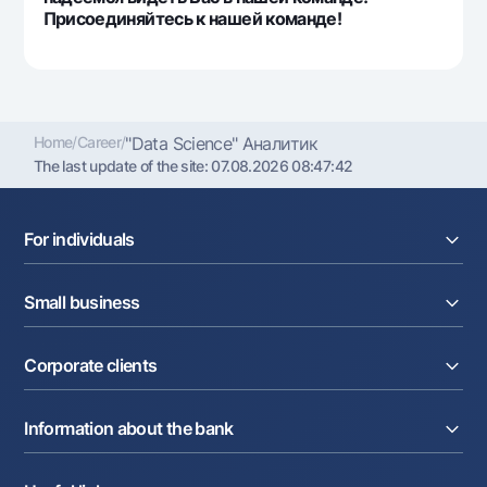
Присоединяйтесь к нашей команде!
Home
/
Career
/
"Data Science" Аналитик
The last update of the site:
07.08.2026 08:47:42
For individuals
Loans
Small business
Deposits
Cards
Current account
Money transfers
Corporate clients
Loans
Exchange rates
Acquiring
Tariffs
Current account
Deposits
Promotions
Information about the bank
Factoring
Cards
Mobile application Milliy
Letter of credit
Tariffs
About the Bank
Cards
Partner Services