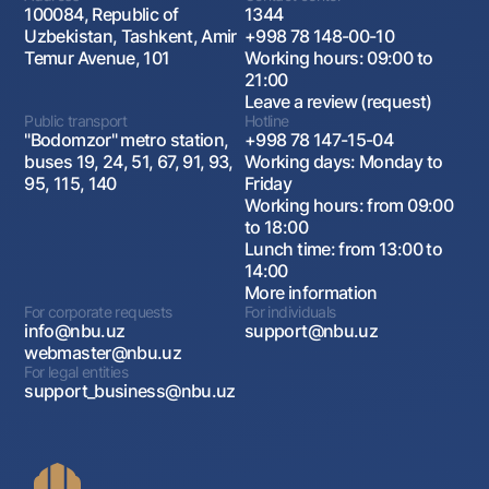
100084, Republic of
1344
Uzbekistan, Tashkent, Amir
+998 78 148-00-10
Temur Avenue, 101
Working hours: 09:00 to
21:00
Leave a review (request)
Public transport
Hotline
"Bodomzor" metro station,
+998 78 147-15-04
buses 19, 24, 51, 67, 91, 93,
Working days: Monday to
95, 115, 140
Friday
Working hours: from 09:00
to 18:00
Lunch time: from 13:00 to
14:00
More information
For corporate requests
For individuals
info@nbu.uz
support@nbu.uz
webmaster@nbu.uz
For legal entities
support_business@nbu.uz