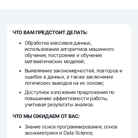
For travelers
National Green
Everything is possible
UzCard/HUMO
Escrow account
Demand USD
Visa
Dlya vseh USD
Tariffs
Visa FIFA
ЧТО ВАМ ПРЕДСТОИТ ДЕЛАТЬ:
Gold deposit
Mastercard
Promotions
Gold Bullion by NBU
Обработка массивов данных,
Salary
использование алгоритмов машинного
Silver deposit
Mobile application Milliy
обучения, построение и обучение
Garmin pay
математических моделей;
FAQ
Выявляение закономерностей, повторов и
ошибок в данных, а также заключение
логических выводов на их основе;
Ищите по сайту
Доступное изложение предложения по
повышению эффективности работы,
учитывая результаты анализа.
ЧТО МЫ ОЖИДАЕМ ОТ ВАС:
Search
Helpful links
FAQ
Знание основ программирования, основ
эконометрики и Data Science;
Press Center