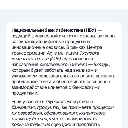
For travelers
National Green
Everything is possible
UzCard/HUMO
Escrow account
Demand USD
Visa
Dlya vseh USD
Tariffs
Visa FIFA
Национальный банк Узбекистана (НБУ)
—
Gold deposit
Mastercard
ведущий финансовый институт страны, активно
Promotions
Gold Bullion by NBU
развивающий цифровые продукты и
Salary
инновационные сервисы. В рамках Центра
Silver deposit
Mobile application Milliy
Garmin pay
трансформации Agile мы ищем
Эксперта
клиентского пути (CJE) для
ключевого
FAQ
направления
ежедневного банкинга — Вклады,
который будет работать над анализом и
улучшением пользовательского опыта, выявлять
Ищите по сайту
проблемные точки и обеспечивать бесшовное
взаимодействие клиентов с банковскими
продуктами.
Если у вас есть
глубокая экспертиза в
банковских продуктах
, вы понимаете
процессы
Search
Helpful links
их разработки, обслуживания и клиентского
FAQ
взаимодействия
, умеете анализировать
пользовательские сценарии
и предлагать
Press Center