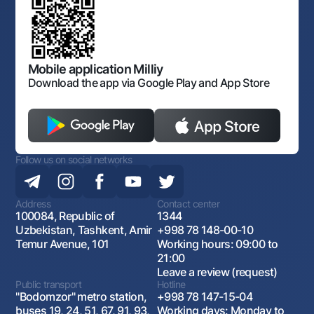
Laws and Regulations
Art Gallery of Uzbekistan
Sitemap
The procedure and operating hours of the National Bank
for Foreign Economic Activity of Uzbekistan
Open data
Antimonopoly compliance
Mobile application Milliy
Download the app via Google Play and App Store
Follow us on social networks
Address
Contact center
100084, Republic of
1344
Uzbekistan, Tashkent, Amir
+998 78 148-00-10
Temur Avenue, 101
Working hours: 09:00 to
21:00
Leave a review (request)
Public transport
Hotline
"Bodomzor" metro station,
+998 78 147-15-04
buses 19, 24, 51, 67, 91, 93,
Working days: Monday to