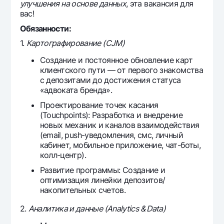
улучшения на основе данных
, эта вакансия для
Offices and ATMs
вас!
Consent for processing personal data
Обязанности:
1.
Картографирование (CJM)
Follow us on social networks
Создание и постоянное обновление карт
клиентского пути — от первого знакомства
Contact center
с депозитами до достижения статуса
+998 78 148-00-10
1344
«адвоката бренда».
Проектирование точек касания
(Touchpoints): Разработка и внедрение
новых механик и каналов взаимодействия
(email, push-уведомления, смс, личный
кабинет, мобильное приложение, чат-боты,
колл-центр).
Развитие программы: Создание и
оптимизация линейки депозитов/
накопительных счетов.
2.
Аналитика и данные (Analytics & Data)