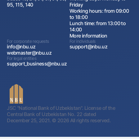
95, 115, 140
Friday
Working hours: from 09:00
to 18:00
Lunch time: from 13:00 to
14:00
More information
For corporate requests
For individuals
info@nbu.uz
support@nbu.uz
webmaster@nbu.uz
For legal entities
support_business@nbu.uz
JSC "National Bank of Uzbekistan". License of the
Central Bank of Uzbekistan No. 22 dated
December 25, 2021.
© 2026 All rights reserved.