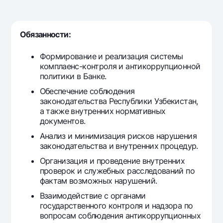
For travelers
National Green
Everything is possible
UzCard/HUMO
Escrow account
Demand USD
Visa
Обязанности:
Dlya vseh USD
Tariffs
Visa FIFA
Gold deposit
Формирование и реализация системы
Mastercard
Promotions
комплаенс-контроля и антикоррупционной
Gold Bullion by NBU
Salary
политики в Банке.
Silver deposit
Mobile application Milliy
Garmin pay
Обеспечение соблюдения
законодательства Республики Узбекистан,
FAQ
а также внутренних нормативных
документов.
Анализ и минимизация рисков нарушения
Ищите по сайту
законодательства и внутренних процедур.
Организация и проведение внутренних
проверок и служебных расследований по
фактам возможных нарушений.
Search
Helpful links
Взаимодействие с органами
FAQ
государственного контроля и надзора по
вопросам соблюдения антикоррупционных
Press Center