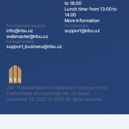
to 18:00
Lunch time: from 13:00 to
14:00
More information
For corporate requests
For individuals
info@nbu.uz
support@nbu.uz
webmaster@nbu.uz
For legal entities
support_business@nbu.uz
JSC "National Bank of Uzbekistan". License of the
Central Bank of Uzbekistan No. 22 dated
December 25, 2021.
© 2026 All rights reserved.