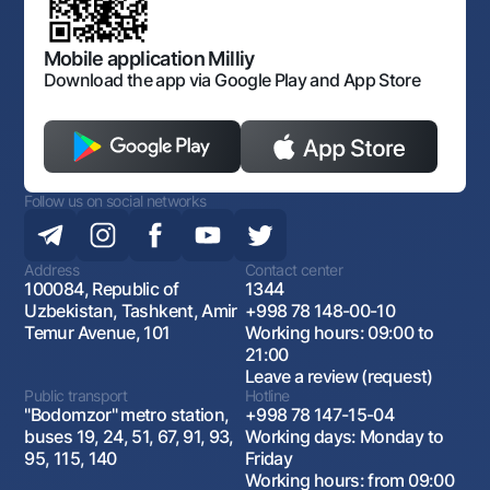
for Foreign Economic Activity of Uzbekistan
Open data
Antimonopoly compliance
Mobile application Milliy
Download the app via Google Play and App Store
Follow us on social networks
Address
Contact center
100084, Republic of
1344
Uzbekistan, Tashkent, Amir
+998 78 148-00-10
Temur Avenue, 101
Working hours: 09:00 to
21:00
Leave a review (request)
Public transport
Hotline
"Bodomzor" metro station,
+998 78 147-15-04
buses 19, 24, 51, 67, 91, 93,
Working days: Monday to
95, 115, 140
Friday
Working hours: from 09:00