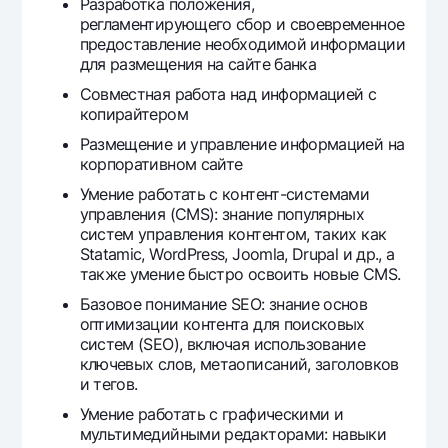
Разработка положения,
Offices and ATMs
регламентирующего сбор и своевременное
предоставление необходимой информации
Consent for processing personal data
для размещения на сайте банка
Follow us on social networks
Совместная работа над информацией с
копирайтером
Размещение и управление информацией на
Contact center
корпоративном сайте
+998 78 148-00-10
1344
Умение работать с контент-системами
управления (CMS): знание популярных
систем управления контентом, таких как
Statamic, WordPress, Joomla, Drupal и др., а
также умение быстро освоить новые CMS.
Базовое понимание SEO: знание основ
оптимизации контента для поисковых
систем (SEO), включая использование
ключевых слов, метаописаний, заголовков
и тегов.
Умение работать с графическими и
мультимедийными редакторами: навыки