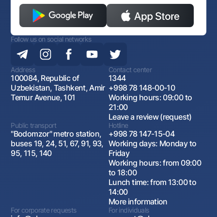
Follow us on social networks
Address
Contact center
100084, Republic of
1344
Uzbekistan, Tashkent, Amir
+998 78 148-00-10
Temur Avenue, 101
Working hours: 09:00 to
21:00
Leave a review (request)
Public transport
Hotline
"Bodomzor" metro station,
+998 78 147-15-04
buses 19, 24, 51, 67, 91, 93,
Working days: Monday to
95, 115, 140
Friday
Working hours: from 09:00
to 18:00
Lunch time: from 13:00 to
14:00
More information
For corporate requests
For individuals