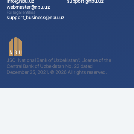
info@nbu.uz
support@nbu.uz
webmaster@nbu.uz
For legal entities
support_business@nbu.uz
JSC "National Bank of Uzbekistan". License of the
Central Bank of Uzbekistan No. 22 dated
December 25, 2021.
© 2026 All rights reserved.