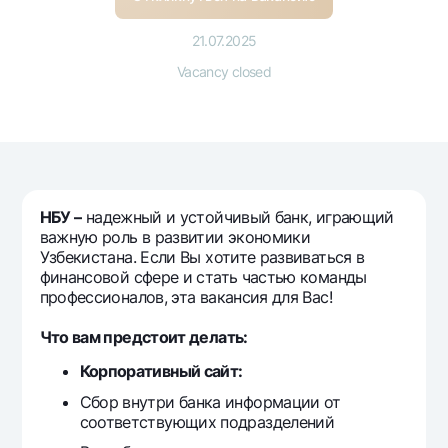
For travelers
National Green
Everything is possible
UzCard/HUMO
Escrow account
21.07.2025
Demand USD
Visa
Vacancy closed
Dlya vseh USD
Tariffs
Visa FIFA
Gold deposit
Mastercard
Promotions
Gold Bullion by NBU
Salary
Silver deposit
Mobile application Milliy
Garmin pay
FAQ
НБУ –
надежный и устойчивый банк, играющий
важную роль в развитии экономики
Узбекистана. Если Вы хотите развиваться в
Ищите по сайту
финансовой сфере и стать частью команды
профессионалов, эта вакансия для Вас!
Что вам предстоит делать:
Корпоративный сайт:
Search
Helpful links
Сбор внутри банка информации от
FAQ
соответствующих подразделений
Press Center