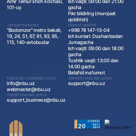
Amir Temur shoh ko‘chasi,
Ish vaqti: 09:00 dan 21:00
101-uy
gacha
Fikr bildiring (murojaat
qoldirish)
Jamoat transporti
Ishonch telefoni
"Bodomzor" metro bekati,
+998 78 147-15-04
19, 24, 51, 67, 91, 93, 95,
Ish kunlari: Dushanbadan
115, 140-avtobuslar
Jumagacha
Ish vaqti: 09:00 dan 18:00
gacha
Tushlik vaqti: 13:00 dan
14:00 gacha
Batafsil maʼlumot
Korporativ murojatlar uchun
Jismoniy shaxslar uchun
info@nbu.uz
support@nbu.uz
webmaster@nbu.uz
Yuridik shaxslar uchun
support_business@nbu.uz